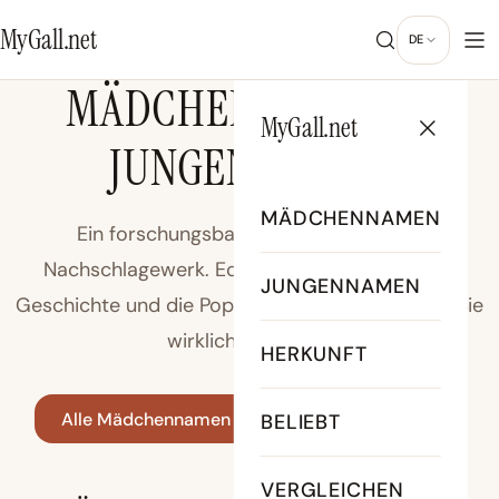
MyGall.net
DE
MÄDCHENNAMEN &
MyGall.net
JUNGENNAMEN
MÄDCHENNAMEN
Ein forschungsbasiertes Babynamen-
Nachschlagewerk. Echte Bedeutungen, echte
JUNGENNAMEN
Geschichte und die Popularitätsdiagramme, die Sie
wirklich brauchen.
HERKUNFT
Alle Mädchennamen
Alle Jungennamen
BELIEBT
VERGLEICHEN