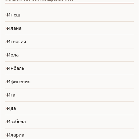
Инеш
Илана
Игнасия
Иола
Инбаль
Ифигения
Ига
Ида
Изабела
Илариа