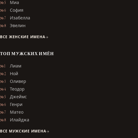
Миа
№ 5
София
№ 6
Изабелла
№ 7
Эвелин
№ 8
ВСЕ ЖЕНСКИЕ ИМЕНА
ТОП МУЖСКИХ ИМЁН
Лиам
№ 1
Ной
№ 2
Оливер
№ 3
Теодор
№ 4
Джеймс
№ 5
Генри
№ 6
Матео
№ 7
Илайджа
№ 8
ВСЕ МУЖСКИЕ ИМЕНА