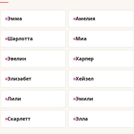
Эмма
Амелия
Шарлотта
Миа
Эвелин
Харпер
Элизабет
Хейзел
Лили
Эмили
Скарлетт
Элла