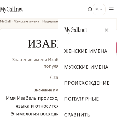
MyGall.net
RU
MyGall
Женские имена
Нидерландское
Изабель
MyGall.net
ЖЕНСКОЕ
ИЗАБЕЛЬ
ЖЕНСКИЕ ИМЕНА
Значение имени Изабель, происхождение и
популярность
МУЖСКИЕ ИМЕНА
/i.za.bɛl/
ПРОИСХОЖДЕНИЕ
Значение имени Изабель:
Имя Изабель происходит из нидерландского
ПОПУЛЯРНЫЕ
языка и относится к женскогоу типу.
Этимология восходит к древним корням,
СРАВНИТЬ