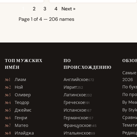
1
2
3
4
Next »
Page 1 of 4 — 206 names
ТОП МУЖСКИХ
ПО
ОБЗО
ИМЁН
ПРОИСХОЖДЕНИЮ
Самые
Лиам
Английское
2026
№ 1
672
По бук
Ной
Иврит
№ 2
252
По пр
Оливер
Латинское
№ 3
232
By Mea
Теодор
Греческое
№ 4
191
By Styl
Джеймс
Испанское
№ 5
167
Сравн
Генри
Германское
№ 6
157
Темати
Матео
Французское
№ 7
145
Редак
Илайджа
Итальянское
№ 8
89