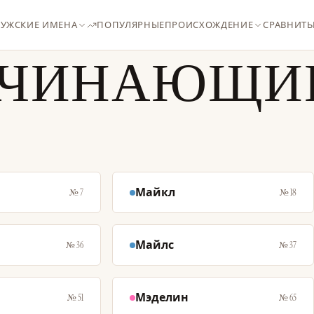
УЖСКИЕ ИМЕНА
ПОПУЛЯРНЫЕ
ПРОИСХОЖДЕНИЕ
СРАВНИТЬ
АЧИНАЮЩИЕ
Майкл
№ 7
№ 18
Майлс
№ 36
№ 37
Мэделин
№ 51
№ 65