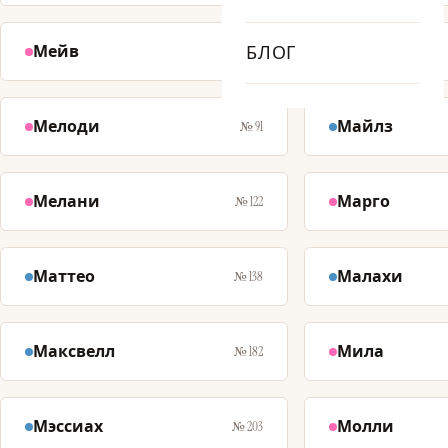
Мейв
БЛОГ
Миха
№ 75
Мелоди
Майлз
№ 91
Мелани
Марго
№ 122
Маттео
Малахи
№ 138
Максвелл
Мила
№ 182
Мэссиах
Молли
№ 203