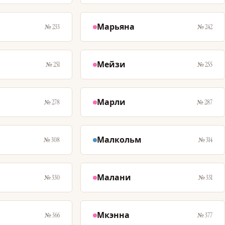
Марьяна
№ 233
№ 242
Мейзи
№ 251
№ 255
Марли
№ 278
№ 287
Малкольм
№ 308
№ 314
Малани
№ 330
№ 331
Мкэнна
№ 366
№ 377