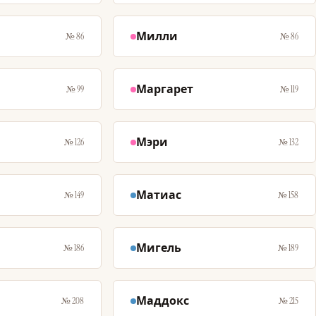
Милли
№ 86
№ 86
Маргарет
№ 99
№ 119
Мэри
№ 126
№ 132
Матиас
№ 149
№ 158
Мигель
№ 186
№ 189
Маддокс
№ 208
№ 215