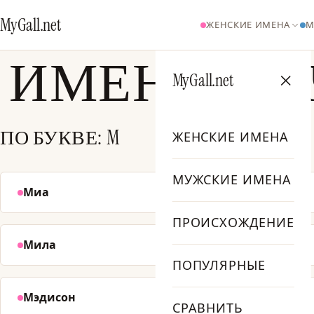
MyGall.net
ЖЕНСКИЕ ИМЕНА
М
ИМЕНА, Н
MyGall.net
ПО БУКВЕ: M
ЖЕНСКИЕ ИМЕНА
МУЖСКИЕ ИМЕНА
Миа
Матео
№ 5
ПРОИСХОЖДЕНИЕ
Мила
Маверик
№ 33
ПОПУЛЯРНЫЕ
Мэдисон
Майя
№ 46
СРАВНИТЬ