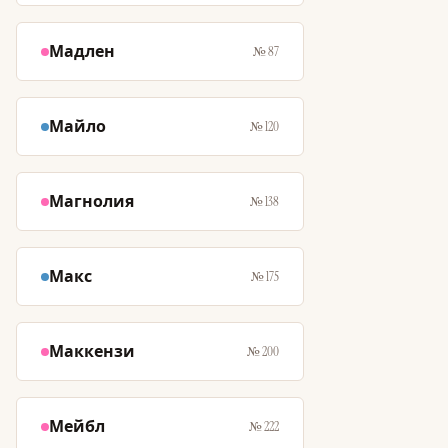
Мадлен
№ 87
Майло
№ 120
Магнолия
№ 138
Макс
№ 175
Маккензи
№ 200
Мейбл
№ 222