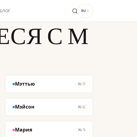
БЛОГ
RU
СЯ С М
Мэттью
№ 33
Мэйсон
№ 42
Мария
№ 74