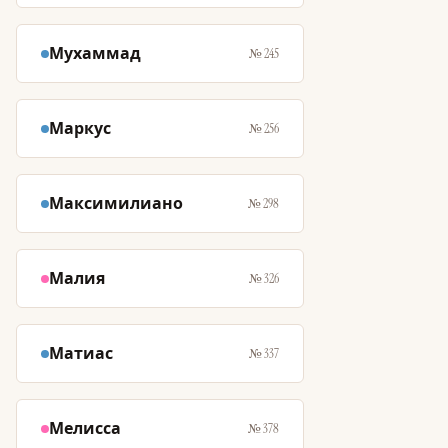
Мухаммад
№ 245
Маркус
№ 256
Максимилиано
№ 298
Малия
№ 326
Матиас
№ 337
Мелисса
№ 378