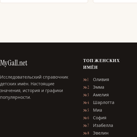
ТОП ЖЕНСКИХ
MyGall.net
ИМЁН
Исследовательский справочник
Оливия
№ 1
детских имён. Настоящие
Эмма
№ 2
значения, история и графики
Амелия
№ 3
популярности.
Шарлотта
№ 4
Миа
№ 5
София
№ 6
Изабелла
№ 7
Эвелин
№ 8