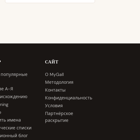
Р
САЙТ
 популярные
О MyGall
Методология
ве А-Я
Контакты
оисхождению
Конфиденциальность
ning
Условия
e
Партнёрское
ить имена
раскрытие
ческие списки
ционный блог