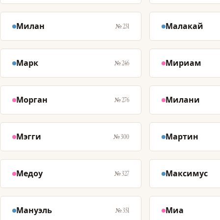
Милан
Малакай
№ 231
Марк
Мириам
№ 246
Морган
Милани
№ 276
Мэгги
Мартин
№ 300
Медоу
Максимус
№ 327
Мануэль
Миа
№ 351