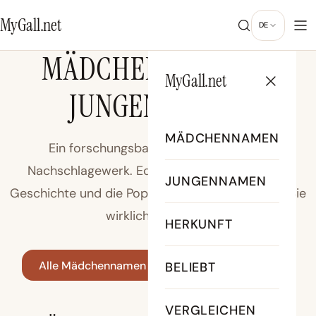
MyGall.net
DE
MÄDCHENNAMEN &
MyGall.net
JUNGENNAMEN
MÄDCHENNAMEN
Ein forschungsbasiertes Babynamen-
Nachschlagewerk. Echte Bedeutungen, echte
JUNGENNAMEN
Geschichte und die Popularitätsdiagramme, die Sie
wirklich brauchen.
HERKUNFT
Alle Mädchennamen
Alle Jungennamen
BELIEBT
VERGLEICHEN