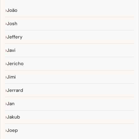
João
Josh
Jeffery
Javi
Jericho
Jimi
Jerrard
Jan
Jakub
Joep