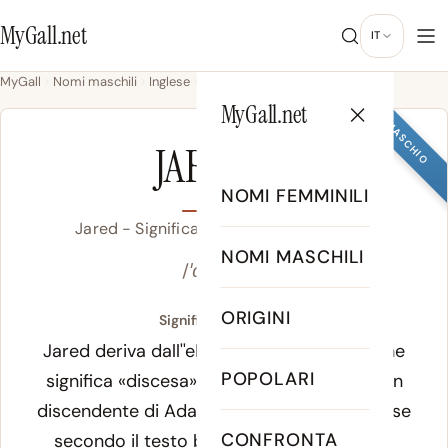
MyGall.net
IT
MyGall
Nomi maschili
Inglese
Jared
MyGall.net
MASCHIO
JARED
NOMI FEMMINILI
Jared - Significato, Origine & Popolarità
NOMI MASCHILI
/ˈd͡ʒæɹ.əd/
ORIGINI
Significato di Jared:
Jared deriva dall''ebraico
Yared
o
Yered
, che
POPOLARI
significa «discesa». Nella Genesi, Jared è un
discendente di Adamo, padre di Enoc, e visse
CONFRONTA
secondo il testo biblico 962 anni: uno dei