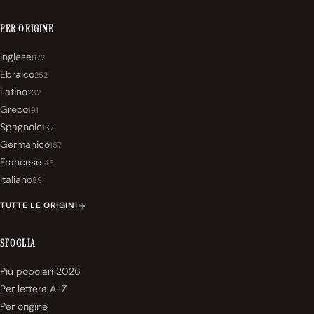
PER ORIGINE
Inglese
672
Ebraico
252
Latino
232
Greco
191
Spagnolo
167
Germanico
157
Francese
145
Italiano
89
TUTTE LE ORIGINI
SFOGLIA
Piu popolari 2026
Per lettera A-Z
Per origine