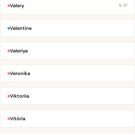
Valery
N. 787
Valentine
Valeriya
Veronika
Viktoriia
Vitória