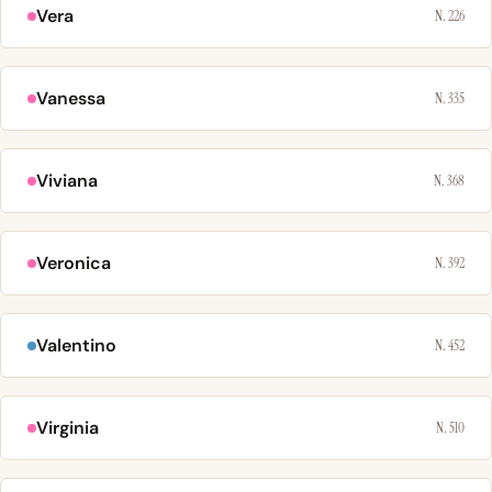
Vera
N. 226
Vanessa
N. 335
Viviana
N. 368
Veronica
N. 392
Valentino
N. 452
Virginia
N. 510