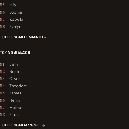
Mia
N. 5
Sophia
N. 6
Isabella
N. 7
Evelyn
N. 8
TUTTI I NOMI FEMMINILI
TOP NOMI MASCHILI
Liam
N. 1
Noah
N. 2
Oliver
N. 3
Theodore
N. 4
James
N. 5
Henry
N. 6
Mateo
N. 7
Elijah
N. 8
TUTTI I NOMI MASCHILI