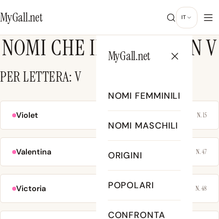
MyGall.net
IT
NOMI CHE INIZIANO CON V
MyGall.net
PER LETTERA: V
NOMI FEMMINILI
Violet
N. 15
NOMI MASCHILI
Valentina
N. 47
ORIGINI
POPOLARI
Victoria
N. 48
CONFRONTA