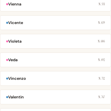
Vienna
N. 531
Vicente
N. 639
Violeta
N. 686
Veda
N. 692
Vincenzo
N. 712
Valentin
N. 747