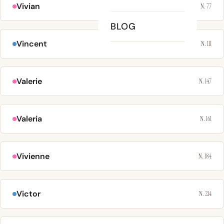
Vivian
N. 77
BLOG
Vincent
N. 111
Valerie
N. 147
Valeria
N. 161
Vivienne
N. 184
Victor
N. 214