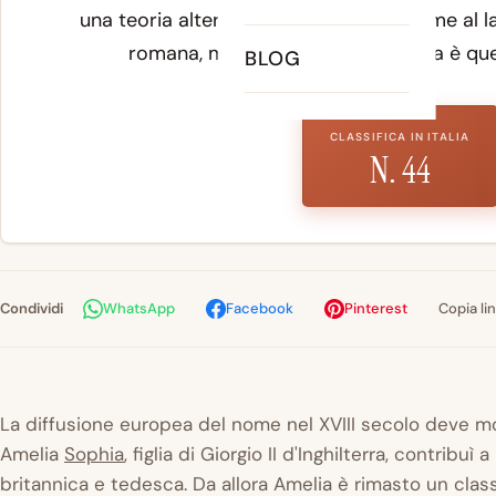
una teoria alternativa che collega il nome al l
romana, ma la filiazione germanica è que
BLOG
CLASSIFICA IN ITALIA
N. 44
Condividi
WhatsApp
Facebook
Pinterest
Copia li
La diffusione europea del nome nel XVIII secolo deve mo
Amelia
Sophia
, figlia di Giorgio II d'Inghilterra, contribu
britannica e tedesca. Da allora Amelia è rimasto un clas