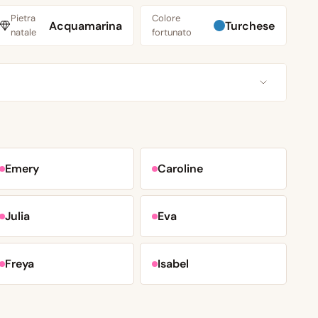
Pietra
Colore
Acquamarina
Turchese
natale
fortunato
Emery
Caroline
Julia
Eva
Freya
Isabel