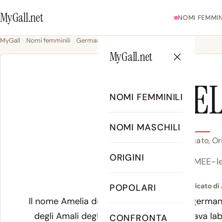
MyGall.net
NOMI FEMMIN
MyGall
Nomi femminili
Germanico
Amelia
MyGall.net
AMEL
NOMI FEMMINILI
NOMI MASCHILI
Amelia - Significato, Or
ORIGINI
ah-MEE-l
Significato di
POPOLARI
Il nome Amelia deriva dall'antico proto-germa
degli Amali degli Ostrogoti, che connotava lab
CONFRONTA