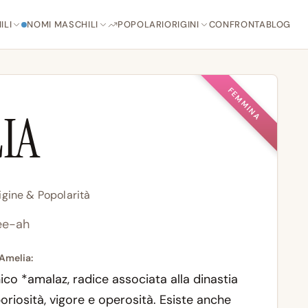
ILI
NOMI MASCHILI
POPOLARI
ORIGINI
CONFRONTA
BLOG
FEMMINA
IA
igine & Popolarità
ee-ah
 Amelia:
nico
*amalaz
, radice associata alla dinastia
oriosità, vigore e operosità. Esiste anche