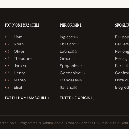
TOP NOMI MASCHILI
PER ORIGINE
SFOGLI
Liam
Inglese
Piu pop
N. 1
672
Noah
Ebraico
Per let
N. 2
252
Oliver
Latino
Per ori
N. 3
232
Theodore
Greco
Per sig
N. 4
191
James
Spagnolo
Per stil
N. 5
167
Henry
Germanico
Confro
N. 6
157
Mateo
Francese
Liste c
N. 7
145
Elijah
Italiano
Blog ed
N. 8
89
TUTTI I NOMI MASCHILI
TUTTE LE ORIGINI
rtecipa al Programma di Affiliazione di Amazon Services LLC. In qualità di Affi