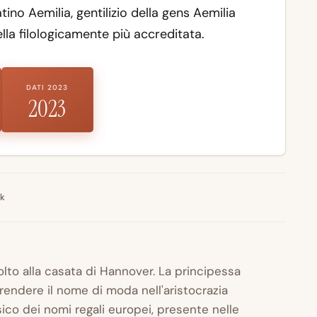
atino
Aemilia
, gentilizio della gens Aemilia
lla filologicamente più accreditata.
DATI 2023
2023
nk
lto alla casata di Hannover. La principessa
ì a rendere il nome di moda nell'aristocrazia
sico dei nomi regali europei, presente nelle