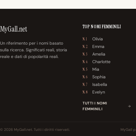
TOP NOMI FEMMINILI
MyGall.net
Olivia
N. 1
Un riferimento per i nomi basato
Emma
N. 2
sulla ricerca. Significati reali, storia
Amelia
N. 3
reale e dati di popolarità reali.
Charlotte
N. 4
Mia
N. 5
Sophia
N. 6
Isabella
N. 7
Evelyn
N. 8
TUTTI I NOMI
FEMMINILI
© 2026 MyGall.net. Tutti i diritti riservati.
MyGall pa