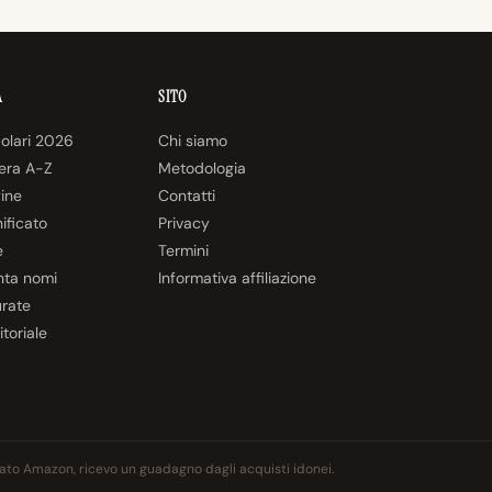
A
SITO
olari 2026
Chi siamo
tera A-Z
Metodologia
gine
Contatti
nificato
Privacy
e
Termini
nta nomi
Informativa affiliazione
urate
itoriale
liato Amazon, ricevo un guadagno dagli acquisti idonei.