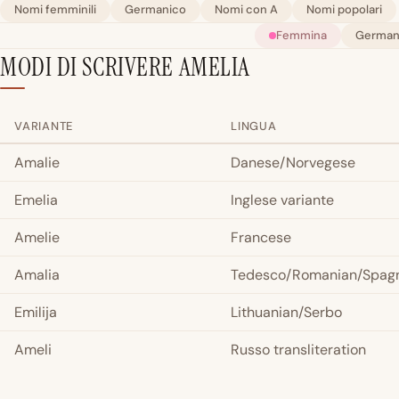
Nomi femminili
Germanico
Nomi con A
Nomi popolari
Femmina
German
MODI DI SCRIVERE AMELIA
VARIANTE
LINGUA
Amalie
Danese/Norvegese
Emelia
Inglese variante
Amelie
Francese
Amalia
Tedesco/Romanian/Spag
Emilija
Lithuanian/Serbo
Ameli
Russo transliteration