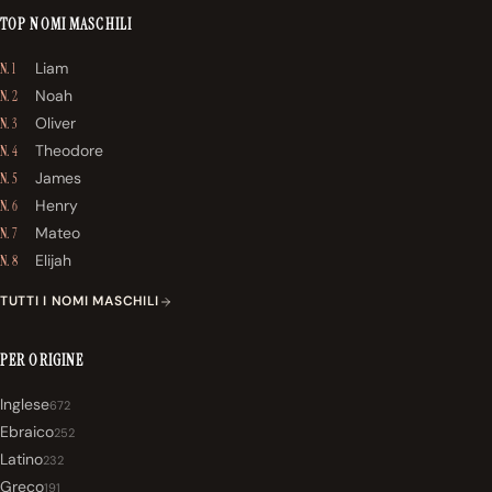
TOP NOMI MASCHILI
Liam
N. 1
Noah
N. 2
Oliver
N. 3
Theodore
N. 4
James
N. 5
Henry
N. 6
Mateo
N. 7
Elijah
N. 8
TUTTI I NOMI MASCHILI
PER ORIGINE
Inglese
672
Ebraico
252
Latino
232
Greco
191