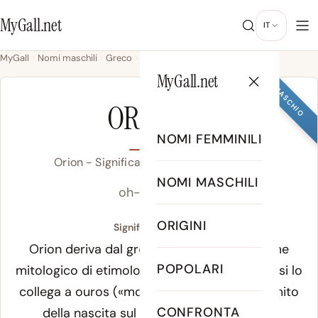
MyGall.net
IT
MyGall
Nomi maschili
Greco
Orion
MyGall.net
MASCHIO
ORION
NOMI FEMMINILI
Orion - Significato, Origine & Popolarità
NOMI MASCHILI
oh-REYE-uhn
ORIGINI
Significato di Orion:
Orion deriva dal greco
Ōríōn
(Ὠρίων), nome
POPOLARI
mitologico di etimologia dibattuta. Una ipotesi lo
collega a
ouros
(«montagna») attraverso il mito
CONFRONTA
della nascita sul monte; un'altra a
hōros