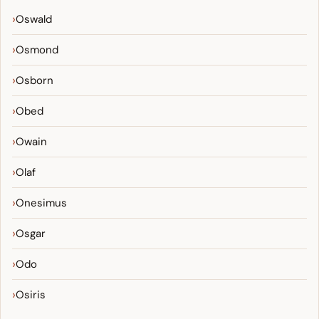
Oswald
Osmond
Osborn
Obed
Owain
Olaf
Onesimus
Osgar
Odo
Osiris