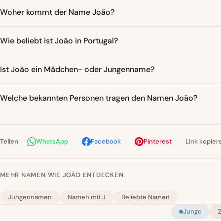
Woher kommt der Name João?
Wie beliebt ist João in Portugal?
Ist João ein Mädchen- oder Jungenname?
Welche bekannten Personen tragen den Namen João?
Teilen
WhatsApp
Facebook
Pinterest
Link kopier
MEHR NAMEN WIE JOÃO ENTDECKEN
Jungennamen
Namen mit J
Beliebte Namen
Junge
2