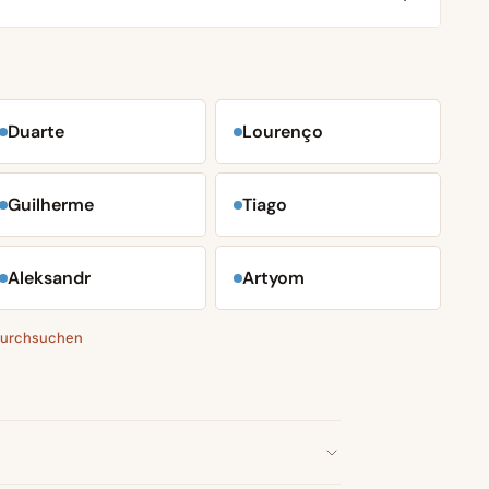
Duarte
Lourenço
Guilherme
Tiago
Aleksandr
Artyom
 durchsuchen