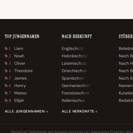
TOP JUNGENNAMEN
NACH HERKUNFT
STÖBER
Liam
Englisch
Belieb
Nr. 1
672
Noah
Hebräisch
Nach B
Nr. 2
252
Oliver
Lateinisch
Nach H
Nr. 3
232
Theodore
Griechisch
Nach B
Nr. 4
191
James
Spanisch
Nach St
Nr. 5
167
Henry
Germanisch
Namen 
Nr. 6
157
Mateo
Französisch
Kuratie
Nr. 7
145
Elijah
Italienisch
Redakt
Nr. 8
89
ALLE JUNGENNAMEN
ALLE HERKÜNFTE
MyGall ist Teilnehmer am Amazon Services LLC Associates Program. Als A