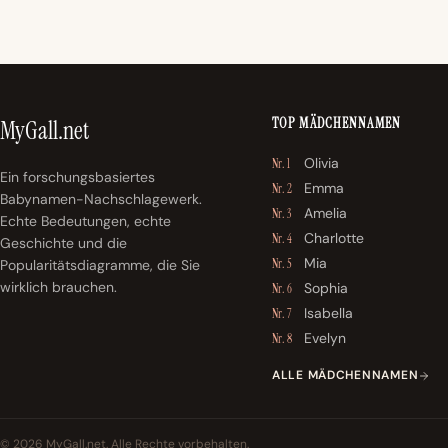
TOP MÄDCHENNAMEN
MyGall.net
Olivia
Nr. 1
Ein forschungsbasiertes
Emma
Nr. 2
Babynamen-Nachschlagewerk.
Amelia
Nr. 3
Echte Bedeutungen, echte
Charlotte
Nr. 4
Geschichte und die
Mia
Popularitätsdiagramme, die Sie
Nr. 5
wirklich brauchen.
Sophia
Nr. 6
Isabella
Nr. 7
Evelyn
Nr. 8
ALLE MÄDCHENNAMEN
© 2026 MyGall.net. Alle Rechte vorbehalten.