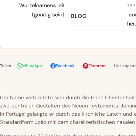
Wurzelnamens leitet sich von den hebräischen
(gnädig sein) ab. Die Bedeutung lautet so
BLOG
barmherz
Teilen
WhatsApp
Facebook
Pinterest
Link kopier
Der Name verbreitete sich durch die frühe Christenhei
zwei zentralen Gestalten des Neuen Testaments: Joha
In Portugal gelangte er durch das kirchliche Latein und 
Standardform João mit dem charakteristischen nasalen