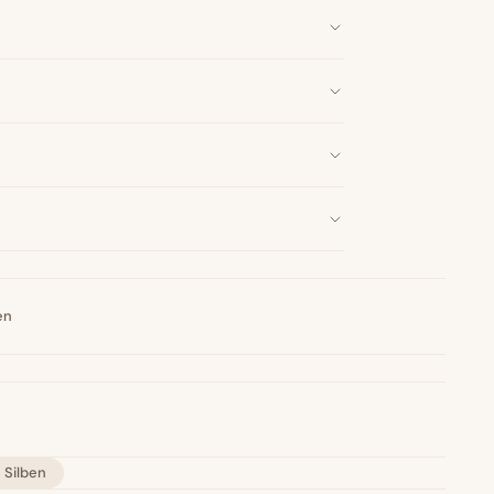
en
 Silben