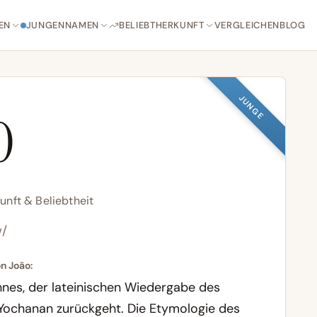
EN
JUNGENNAMEN
BELIEBT
HERKUNFT
VERGLEICHEN
BLOG
JUNGE
O
unft & Beliebtheit
̃/
n João:
nnes, der lateinischen Wiedergabe des
 Yochanan zurückgeht. Die Etymologie des