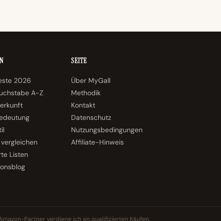
N
SEITE
teste 2026
Über MyGall
uchstabe A-Z
Methodik
erkunft
Kontakt
edeutung
Datenschutz
il
Nutzungsbedingungen
vergleichen
Affiliate-Hinweis
rte Listen
ionsblog
mazon-Partner verdiene ich an qualifizierten Käufen.