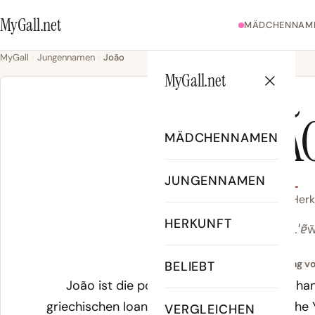
MyGall.net
MÄDCHENNAM
MyGall
Jungennamen
João
MyGall.net
JOÃ
MÄDCHENNAMEN
JUNGENNAMEN
João - Bedeutung, Herk
HERKUNFT
/ʒu.ˈɐ̃w
Bedeutung vo
BELIEBT
João ist die portugiesische Form von Ioha
griechischen Ioannes, das auf das hebräische
VERGLEICHEN