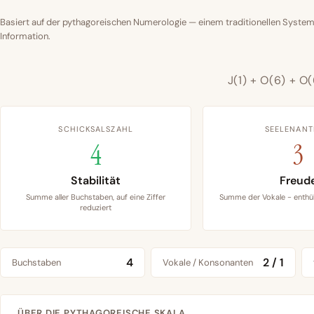
Basiert auf der pythagoreischen Numerologie — einem traditionellen System
Information.
J(1) + O(6) + O(
SCHICKSALSZAHL
SEELENANT
4
3
Stabilität
Freud
Summe aller Buchstaben, auf eine Ziffer
Summe der Vokale - enthül
reduziert
4
2 / 1
Buchstaben
Vokale / Konsonanten
ÜBER DIE PYTHAGOREISCHE SKALA