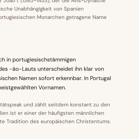
João I. (1385–1433), der die Avis-Dynastie
sische Unabhängigkeit von Spanien
 portugiesischen Monarchen getragene Name
ich in portugiesischstämmigen
es -ão-Lauts unterscheidet ihn klar von
ischen Namen sofort erkennbar. In Portugal
 meistgewählten Vornamen.
ritätspeak und zählt seitdem konstant zu den
en ist er einer der häufigsten männlichen
lte Tradition des europäischen Christentums.