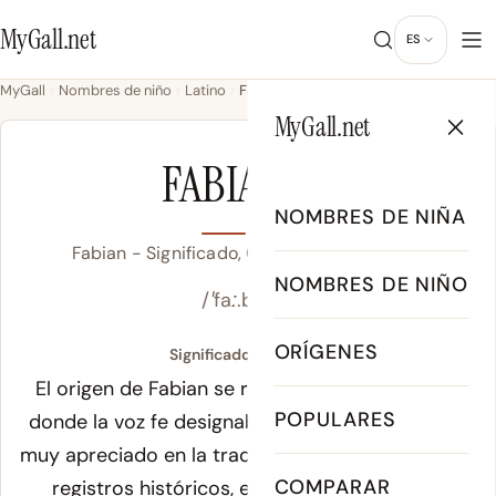
MyGall.net
ES
MyGall
Nombres de niño
Latino
Fabian
MyGall.net
NIÑO
FABIAN
NOMBRES DE NIÑA
Fabian - Significado, Origen & Popularidad
NOMBRES DE NIÑO
/ˈfaː.bi.an/
ORÍGENES
Significado de Fabian:
El origen de Fabian se remonta al latín antiguo,
POPULARES
donde la voz
fe
designaba un concepto ligado a
muy apreciado en la tradición cristiana. Según los
COMPARAR
registros históricos, esta forma evolucionó