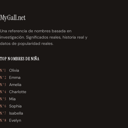
MyGall.net
Una referencia de nombres basada en
investigación. Significados reales, historia real y
datos de popularidad reales.
TOP NOMBRES DE NIÑA
Olivia
N.° 1
Emma
N.° 2
Amelia
N.° 3
Charlotte
N.° 4
Mia
N.° 5
Sophia
N.° 6
Isabella
N.° 7
Evelyn
N.° 8