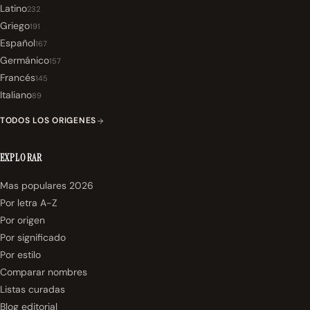
Latino
232
Griego
191
Español
167
Germánico
157
Francés
145
Italiano
89
TODOS LOS ORIGENES
EXPLORAR
Mas populares 2026
Por letra A-Z
Por origen
Por significado
Por estilo
Comparar nombres
Listas curadas
Blog editorial