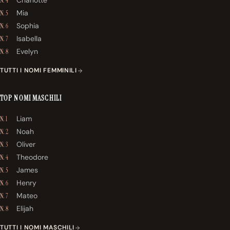
Charlotte
N. 4
Mia
N. 5
Sophia
N. 6
Isabella
N. 7
Evelyn
N. 8
TUTTI I NOMI FEMMINILI
TOP NOMI MASCHILI
Liam
N. 1
Noah
N. 2
Oliver
N. 3
Theodore
N. 4
James
N. 5
Henry
N. 6
Mateo
N. 7
Elijah
N. 8
TUTTI I NOMI MASCHILI