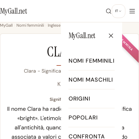
MyGall.net
IT
MyGall
Nomi femminili
Inglese
Clara
MyGall.net
FEMMINA
CLARA
NOMI FEMMINILI
Clara - Significato, Origine & Popolarità
NOMI MASCHILI
KLAIR-ah
ORIGINI
Significato di Clara:
Il nome Clara ha radici nel portoghese e significa
POPOLARI
«bright». L'etimologia documentata risale
all'antichità, quando la radice del nome era
CONFRONTA
associata a valori culturali profondi. Secondo