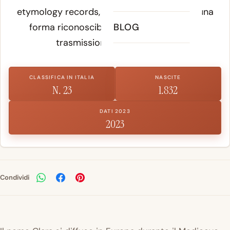
etymology records, il nome ha mantenuto una
forma riconoscibile attraverso i secoli di
BLOG
trasmissione scritta e orale.
CLASSIFICA IN ITALIA
NASCITE
N. 23
1.832
DATI 2023
2023
Condividi