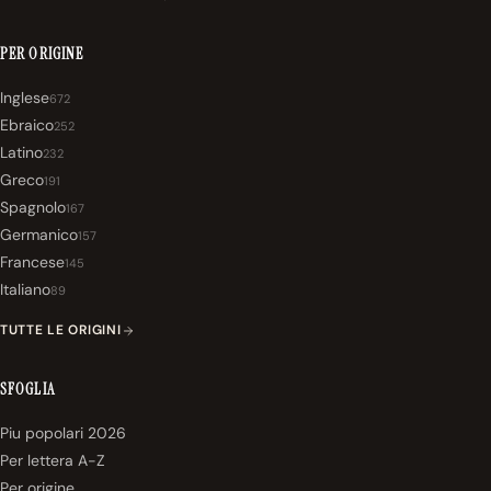
PER ORIGINE
Inglese
672
Ebraico
252
Latino
232
Greco
191
Spagnolo
167
Germanico
157
Francese
145
Italiano
89
TUTTE LE ORIGINI
SFOGLIA
Piu popolari 2026
Per lettera A-Z
Per origine