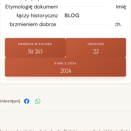
Etymologię dokumentuje etymology records. Imię
łączy historyczną głębię z nowoczesnym
BLOG
brzmieniem dobrze przyjętym w wielu krajach.
RANKING W POLSKA
URODZEŃ
Nr 263
22
DANE Z 2024
2024
Udostępnij