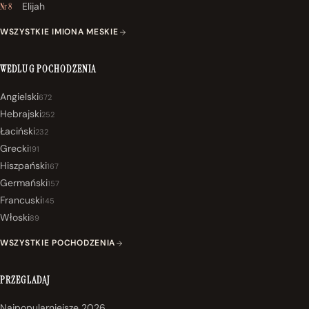
Elijah
Nr 8
WSZYSTKIE IMIONA MESKIE
WEDLUG POCHODZENIA
Angielski
672
Hebrajski
252
Łaciński
232
Grecki
191
Hiszpański
167
Germański
157
Francuski
145
Włoski
89
WSZYSTKIE POCHODZENIA
PRZEGLADAJ
Najpopularniejsze 2026