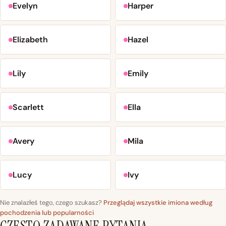
Evelyn
Harper
Elizabeth
Hazel
Lily
Emily
Scarlett
Ella
Avery
Mila
Lucy
Ivy
Nie znalazłeś tego, czego szukasz?
Przeglądaj wszystkie imiona według
pochodzenia lub popularności