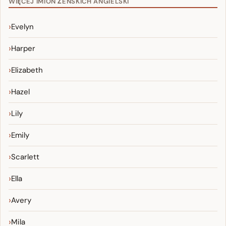
WIĘCEJ IMION ŻEŃSKICH ANGIELSKI
Evelyn
Harper
Elizabeth
Hazel
Lily
Emily
Scarlett
Ella
Avery
Mila