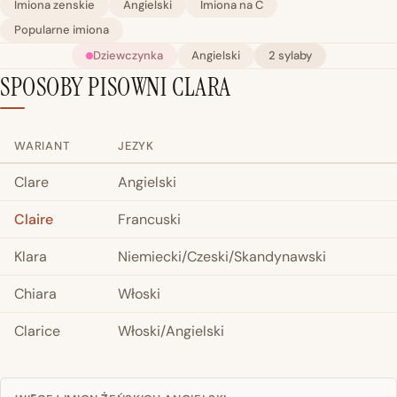
Imiona zenskie
Angielski
Imiona na C
Popularne imiona
Dziewczynka
Angielski
2 sylaby
SPOSOBY PISOWNI CLARA
WARIANT
JEZYK
Clare
Angielski
Claire
Francuski
Klara
Niemiecki/Czeski/Skandynawski
Chiara
Włoski
Clarice
Włoski/Angielski