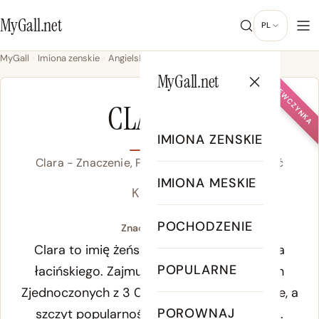
MyGall.net
PL
MyGall
Imiona zenskie
Angielski
Clara
MyGall.net
DZIEWCZYNKA
CLARA
IMIONA ZENSKIE
Clara - Znaczenie, Pochodzenie & Popularność
IMIONA MESKIE
KLAIR-ah
POCHODZENIE
Znaczenie Clara:
Clara to imię żeńskie z korzeniami w języka
POPULARNE
łacińskiego. Zajmuje miejsce 78 w Stanach
Zjednoczonych z 3 060 rejestracjami rocznie, a
POROWNAJ
szczyt popularności przypadł na 1885 rok.