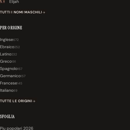
Elijah
N. 8
TUTTI I NOMI MASCHILI
PER ORIGINE
Inglese
672
Ebraico
252
Latino
232
Greco
191
Spagnolo
167
Germanico
157
Francese
145
Italiano
89
TUTTE LE ORIGINI
SFOGLIA
Piu popolari 2026