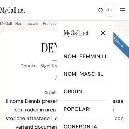
MyGall.net
IT
MyGall
Nomi maschili
Francese
Dennis
MyGall.net
MASCHIO
DENNIS
NOMI FEMMINILI
Dennis - Significato, Origine & Popolarità
NOMI MASCHILI
/ˈdɛn.ɪs/
ORIGINI
Significato di Dennis:
Il nome Dennis presenta un'etimologia complessa
POPOLARI
con radici in area Greek e French. Le fonti
storiche attestano il suo uso fin dall'antichità, con
CONFRONTA
varianti documentate in diverse culture e