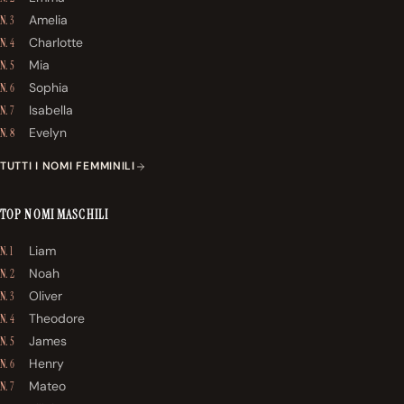
Amelia
N. 3
Charlotte
N. 4
Mia
N. 5
Sophia
N. 6
Isabella
N. 7
Evelyn
N. 8
TUTTI I NOMI FEMMINILI
TOP NOMI MASCHILI
Liam
N. 1
Noah
N. 2
Oliver
N. 3
Theodore
N. 4
James
N. 5
Henry
N. 6
Mateo
N. 7