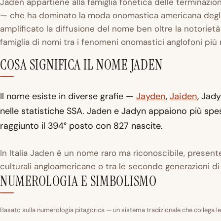
Jaden appartiene alla famiglia fonetica delle terminazio
— che ha dominato la moda onomastica americana degli
amplificato la diffusione del nome ben oltre la notoriet
famiglia di nomi tra i fenomeni onomastici anglofoni più r
COSA SIGNIFICA IL NOME JADEN
Il nome esiste in diverse grafie —
Jayden
,
Jaiden
, Jad
nelle statistiche SSA. Jaden e Jadyn appaiono più spe
raggiunto il 394° posto con 827 nascite.
In Italia Jaden è un nome raro ma riconoscibile, presente
culturali angloamericane o tra le seconde generazioni di
NUMEROLOGIA E SIMBOLISMO
Basato sulla numerologia pitagorica — un sistema tradizionale che collega le