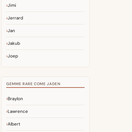
Jimi
Jerrard
Jan
Jakub
Joep
GEMME RARE COME JADEN
Braylon
Lawrence
Albert