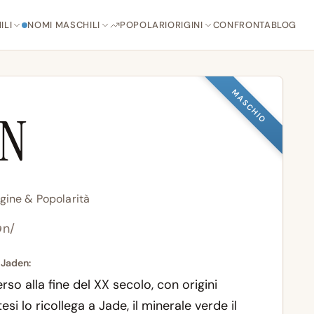
ILI
NOMI MASCHILI
POPOLARI
ORIGINI
CONFRONTA
BLOG
MASCHIO
EN
igine & Popolarità
ən/
 Jaden:
alla fine del XX secolo, con origini
esi lo ricollega a Jade, il minerale verde il