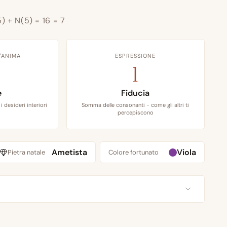
5) + N(5) = 16 = 7
'ANIMA
ESPRESSIONE
1
e
Fiducia
i desideri interiori
Somma delle consonanti - come gli altri ti
percepiscono
Ametista
Viola
Pietra natale
Colore fortunato