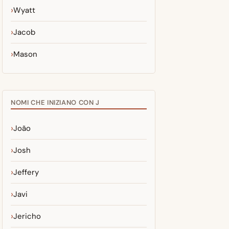
Wyatt
Jacob
Mason
NOMI CHE INIZIANO CON J
João
Josh
Jeffery
Javi
Jericho