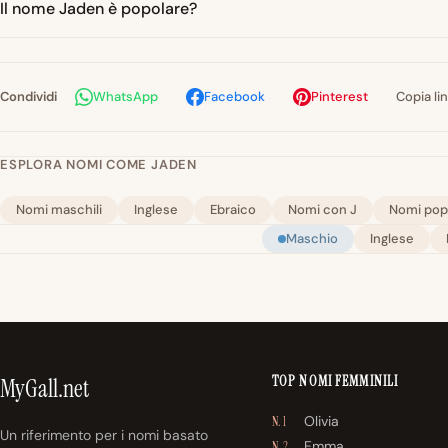
Il nome Jaden è popolare?
Condividi
WhatsApp
Facebook
Pinterest
Copia li
ESPLORA NOMI COME JADEN
Nomi maschili
Inglese
Ebraico
Nomi con J
Nomi popo
Maschio
Inglese
TOP NOMI FEMMINILI
MyGall.net
Olivia
N. 1
Un riferimento per i nomi basato
Emma
N. 2