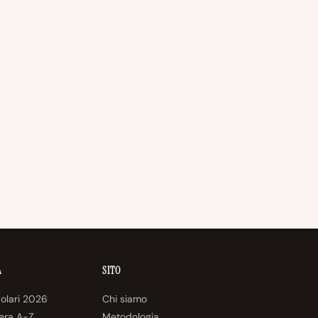
A
SITO
olari 2026
Chi siamo
tera A-Z
Metodologia