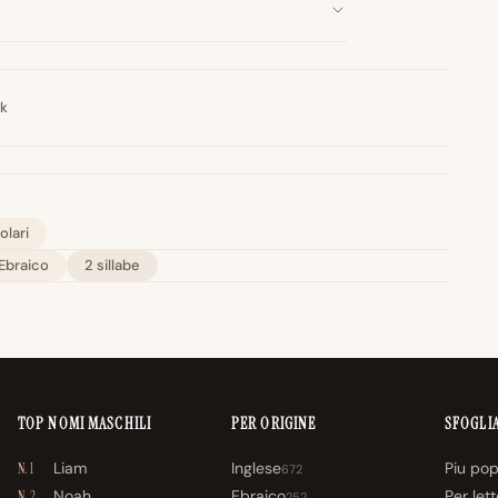
nk
lari
Ebraico
2 sillabe
TOP NOMI MASCHILI
PER ORIGINE
SFOGLI
Liam
Inglese
Piu pop
N. 1
672
Noah
Ebraico
Per let
N. 2
252