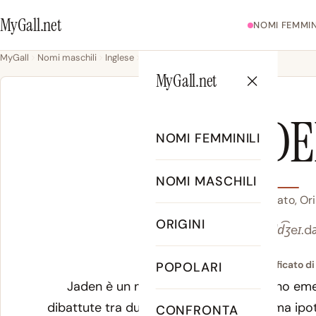
MyGall.net
NOMI FEMMIN
MyGall
Nomi maschili
Inglese
Jaden
MyGall.net
JAD
NOMI FEMMINILI
NOMI MASCHILI
Jaden - Significato, Or
ORIGINI
/ˈd͡ʒeɪ.d
Significato di
POPOLARI
Jaden è un nome americano moderno emerso 
dibattute tra due possibili radici. La prima ipot
CONFRONTA