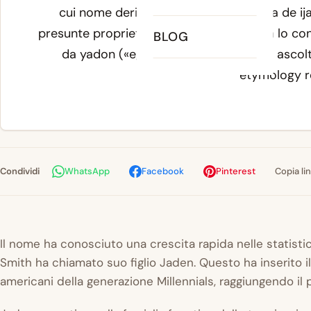
cui nome deriva dallo spagnolo
piedra de ij
presunte proprietà curative). La seconda lo con
BLOG
da
yadon
(«egli giudicherà» o «Dio ha ascolta
etymology r
Condividi
WhatsApp
Facebook
Pinterest
Copia li
Il nome ha conosciuto una crescita rapida nelle statistic
Smith ha chiamato suo figlio Jaden. Questo ha inserito i
americani della generazione Millennials, raggiungendo il 