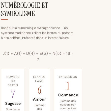
NUMÉROLOGIE ET
SYMBOLISME
Basé sur la numérologie pythagoricienne — un
système traditionnel reliant les lettres du prénom
à des chiffres. Présenté dans un intérêt culturel.
J(1) + A(1) + D(4) + E(5) + N(5) = 16 =
7
NOMBRE
ÉLAN DE
EXPRESSION
DU
L'ÂME
1
DESTIN
6
7
Confiance
Amour
Somme des
Sagesse
consonnes -
Somme
comment les
des
Somme de