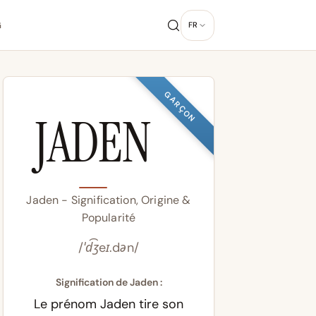
G
FR
GARÇON
JADEN
Jaden - Signification, Origine &
Popularité
/ˈd͡ʒeɪ.dən/
Signification de Jaden :
Le prénom Jaden tire son