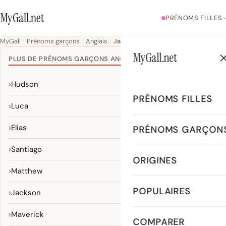
MyGall.net
PRÉNOMS FILLES
MyGall
Prénoms garçons
Anglais
Jaden
MyGall.net
PLUS DE PRÉNOMS GARÇONS ANGLAIS
Hudson
PRÉNOMS FILLES
Luca
Elias
PRÉNOMS GARÇON
Santiago
ORIGINES
Matthew
POPULAIRES
Jackson
Maverick
COMPARER