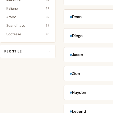
Italiano
39
Dean
Arabo
37
Scandinavo
34
Scozzese
26
Diego
PER STILE
Jason
Zion
Hayden
Legend