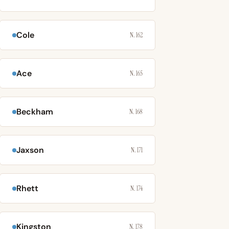
Cole
N. 162
Ace
N. 165
Beckham
N. 168
Jaxson
N. 171
Rhett
N. 174
Kingston
N. 178