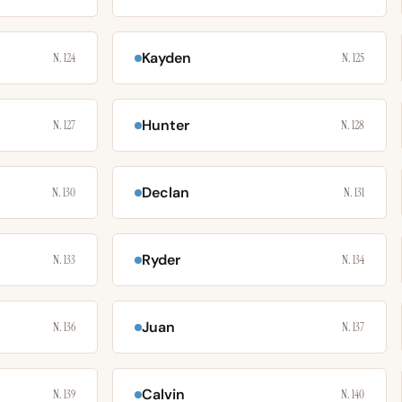
Kayden
N. 124
N. 125
Hunter
N. 127
N. 128
Declan
N. 130
N. 131
Ryder
N. 133
N. 134
Juan
N. 136
N. 137
Calvin
N. 139
N. 140