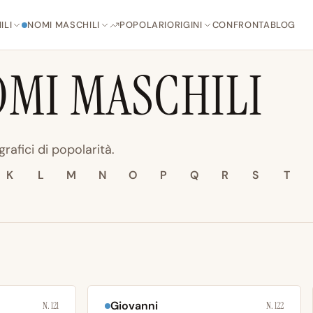
ILI
NOMI MASCHILI
POPOLARI
ORIGINI
CONFRONTA
BLOG
MI MASCHILI
grafici di popolarità.
K
L
M
N
O
P
Q
R
S
T
Giovanni
N. 121
N. 122