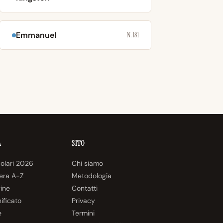
Emmanuel
N. 181
A
SITO
olari 2026
Chi siamo
tera A-Z
Metodologia
gine
Contatti
nificato
Privacy
e
Termini