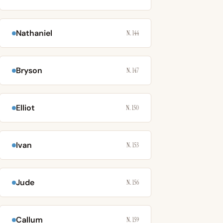
Nathaniel
N. 144
Bryson
N. 147
Elliot
N. 150
Ivan
N. 153
Jude
N. 156
Callum
N. 159