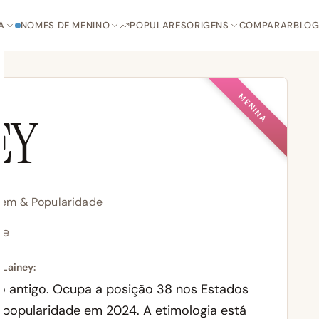
A
NOMES DE MENINO
POPULARES
ORIGENS
COMPARAR
BLO
MENINA
EY
igem & Popularidade
ee
 Lainey:
o antigo. Ocupa a posição 38 nos Estados
 popularidade em 2024. A etimologia está