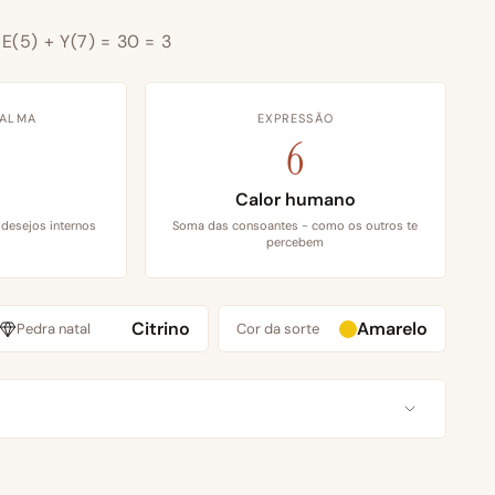
+ E(5) + Y(7) = 30 = 3
 ALMA
EXPRESSÃO
6
Calor humano
 desejos internos
Soma das consoantes - como os outros te
percebem
Citrino
Amarelo
Pedra natal
Cor da sorte