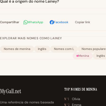
Qual é a origem do nome Lainey?
Compartilhar
WhatsApp
Facebook
Copiar link
EXPLORAR MAIS NOMES COMO LAINEY
Nomes de menina
Inglês
Nomes com L
Nomes populare
Menina
Inglês
TOP NOMES DE MENINA
MyGall.net
Olivia
N.° 1
Uma referência de nomes baseada
Emma
N.° 2