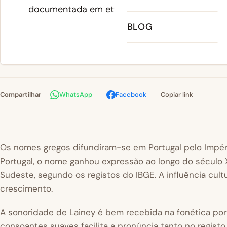
documentada em etymology records. O nome 
sonoridade moderna e
BLOG
Compartilhar
WhatsApp
Facebook
Copiar link
Os nomes gregos difundiram-se em Portugal pelo Império 
Portugal, o nome ganhou expressão ao longo do século X
Sudeste, segundo os registos do
IBGE
. A influência cul
crescimento.
A sonoridade de Lainey é bem recebida na fonética po
consoantes suaves facilita a pronúncia tanto no regist