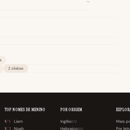
s
2 silabas
TOP NOMES DE MENINO
POR ORIGEM
EXPLOR
Liam
Inglês
Mais p
N.° 1
672
Noah
Hebraico
Por let
N.° 2
252