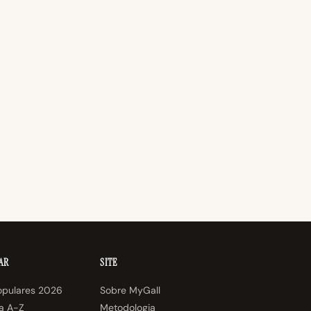
AR
SITE
opulares 2026
Sobre MyGall
ra A-Z
Metodologia