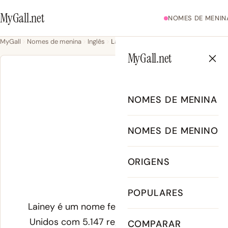
MyGall.net
NOMES DE MENIN
MyGall
Nomes de menina
Inglês
Lainey
MyGall.net
LAIN
NOMES DE MENINA
NOMES DE MENINO
Lainey - Significado, Or
ORIGENS
LAY-n
Significado de
POPULARES
Lainey é um nome feminino com raízes no greg
Unidos com 5.147 registos anuais, com pico de
COMPARAR