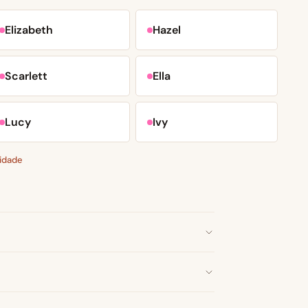
Elizabeth
Hazel
Scarlett
Ella
Lucy
Ivy
idade