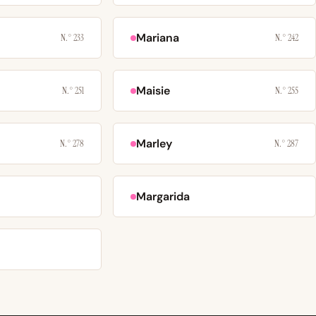
Mariana
N.° 233
N.° 242
Maisie
N.° 251
N.° 255
Marley
N.° 278
N.° 287
Margarida