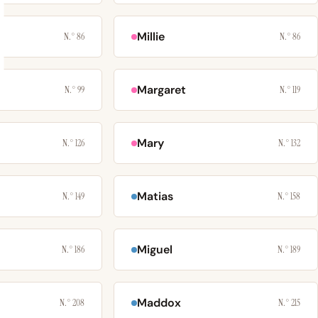
Millie
N.° 86
N.° 86
Margaret
N.° 99
N.° 119
Mary
N.° 126
N.° 132
Matias
N.° 149
N.° 158
Miguel
N.° 186
N.° 189
Maddox
N.° 208
N.° 215