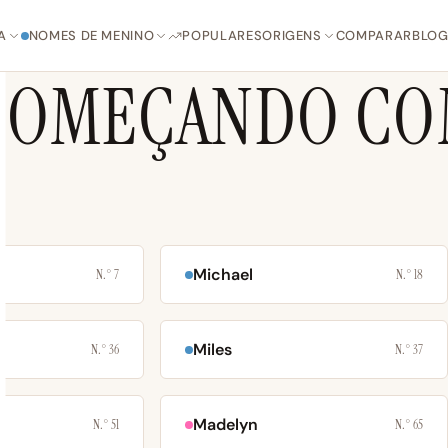
A
NOMES DE MENINO
POPULARES
ORIGENS
COMPARAR
BLO
COMEÇANDO CO
Michael
N.° 7
N.° 18
Miles
N.° 36
N.° 37
Madelyn
N.° 51
N.° 65