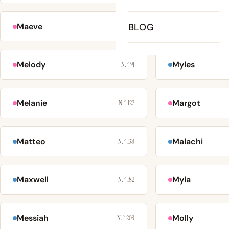
Maeve
BLOG
Micah
N.° 75
Melody
Myles
N.° 91
Melanie
Margot
N.° 122
Matteo
Malachi
N.° 138
Maxwell
Myla
N.° 182
Messiah
Molly
N.° 203