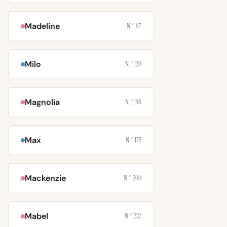
Madeline
N.° 87
Milo
N.° 120
Magnolia
N.° 138
Max
N.° 175
Mackenzie
N.° 200
Mabel
N.° 222