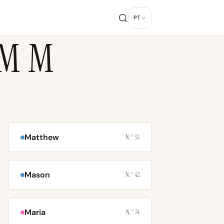
G
PT
M M
Matthew
N.° 33
Mason
N.° 42
Maria
N.° 74