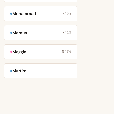
Muhammad
N.° 245
Marcus
N.° 256
Maggie
N.° 300
Martim