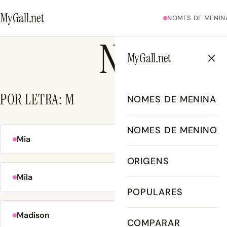
MyGall.net
NOMES DE MENIN
NOMES 
MyGall.net
POR LETRA: M
NOMES DE MENINA
NOMES DE MENINO
Mia
Mateo
N.° 5
ORIGENS
Mila
Maverick
N.° 33
POPULARES
Madison
Maya
N.° 46
COMPARAR