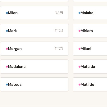
Milan
Malakai
N.° 231
Mark
Miriam
N.° 246
Morgan
Milani
N.° 276
Madalena
Mafalda
Mateus
Matilde