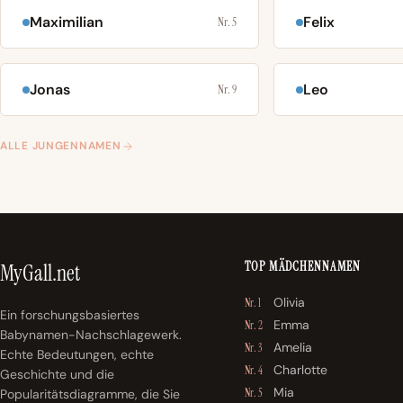
Maximilian
Felix
Nr. 5
Jonas
Leo
Nr. 9
ALLE JUNGENNAMEN
TOP MÄDCHENNAMEN
MyGall.net
Olivia
Nr. 1
Ein forschungsbasiertes
Emma
Nr. 2
Babynamen-Nachschlagewerk.
Amelia
Nr. 3
Echte Bedeutungen, echte
Charlotte
Nr. 4
Geschichte und die
Mia
Popularitätsdiagramme, die Sie
Nr. 5