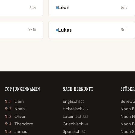
Leon
Nr. 6
Nr. 7
Lukas
Nr. 10
Nr. 11
TOP JUNGENNAMEN
NACH HERKUNFT
STÖBER
Liam
Englisch
Belieb
Nr. 1
672
Noah
Hebräisch
Nach B
Nr. 2
252
Oliver
Lateinisch
Nach H
Nr. 3
232
Theodore
Griechisch
Nach B
Nr. 4
191
James
Spanisch
Nach St
Nr. 5
167