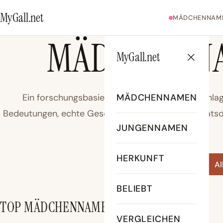
MyGall.net
MÄDCHENNAM
MÄDCHENNA
MyGall.net
Ein forschungsbasiertes Babynamen-Nachschlag
MÄDCHENNAMEN
Bedeutungen, echte Geschichte und die Popularitätsd
JUNGENNAMEN
wirklich brauchen.
HERKUNFT
A
BELIEBT
TOP MÄDCHENNAMEN
VERGLEICHEN