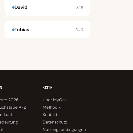
David
Nr. 8
Tobias
Nr. 12
N
SEITE
teste 2026
Über MyGall
uchstabe A-Z
Methodik
erkunft
Kontakt
edeutung
Datenschutz
il
Nutzungsbedingungen