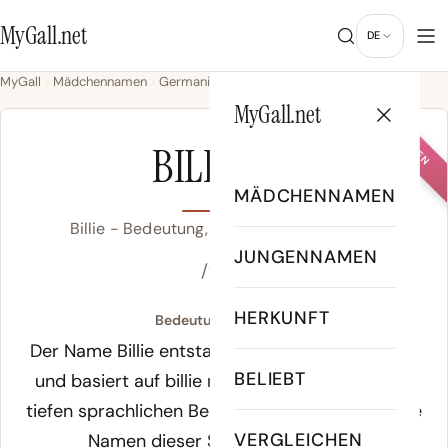
MyGall.net
DE
MyGall
Mädchennamen
Germanisch
Billie
MyGall.net
MÄDCHEN
BILLIE
MÄDCHENNAMEN
Billie - Bedeutung, Herkunft & Beliebtheit
JUNGENNAMEN
/ˈbɪl.i/
HERKUNFT
Bedeutung von Billie:
Der Name Billie entstammt dem Germanischen
BELIEBT
und basiert auf
billie
mit der Bedeutung „einer
tiefen sprachlichen Bedeutung“. Altgermanische
VERGLEICHEN
Namen dieser Struktur waren bei