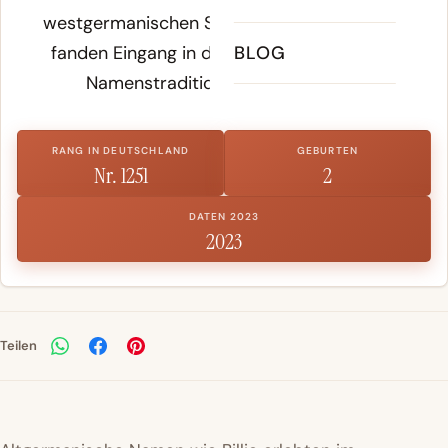
westgermanischen Stämmen verbreitet und
fanden Eingang in die mittelhochdeutsche
BLOG
Namenstradition des Mittelalters.
RANG IN DEUTSCHLAND
GEBURTEN
Nr. 1251
2
DATEN 2023
2023
Teilen