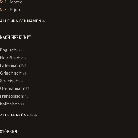
Mateo
Nr. 7
Elijah
Nr. 8
ALLE JUNGENNAMEN
NACH HERKUNFT
Englisch
672
Hebräisch
252
Lateinisch
232
Griechisch
191
Spanisch
167
Germanisch
157
Französisch
145
Italienisch
89
ALLE HERKÜNFTE
STÖBERN