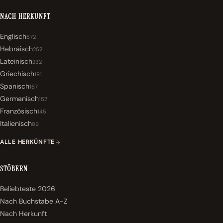
NACH HERKUNFT
Englisch
672
Hebräisch
252
Lateinisch
232
Griechisch
191
Spanisch
167
Germanisch
157
Französisch
145
Italienisch
89
ALLE HERKÜNFTE
STÖBERN
Beliebteste 2026
Nach Buchstabe A-Z
Nach Herkunft