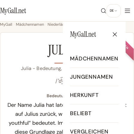
MyGall.net
DE
MyGall
Mädchennamen
Niederländisch
Julia
MyGall.net
MÄDCHEN
JULIA
MÄDCHENNAMEN
Julia - Bedeutung, Herkunft & Beliebtheit
JUNGENNAMEN
/ˈd͡ʒuː.li.ə/
HERKUNFT
Bedeutung von Julia:
Der Name Julia hat lateinische Wurzeln und geht
BELIEBT
auf
Julius
zurück, was „downy-bearded or
youthful“ bedeutet. Im Römischen Reich bildete
VERGLEICHEN
diese Grundlage zahlreiche Personen- und