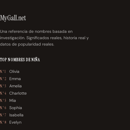
MyGall.net
Una referencia de nombres basada en
investigación. Significados reales, historia real y
datos de popularidad reales.
TOP NOMBRES DE NIÑA
Olivia
N.° 1
Emma
N.° 2
Amelia
N.° 3
Charlotte
N.° 4
Mia
N.° 5
Sophia
N.° 6
Isabella
N.° 7
Evelyn
N.° 8