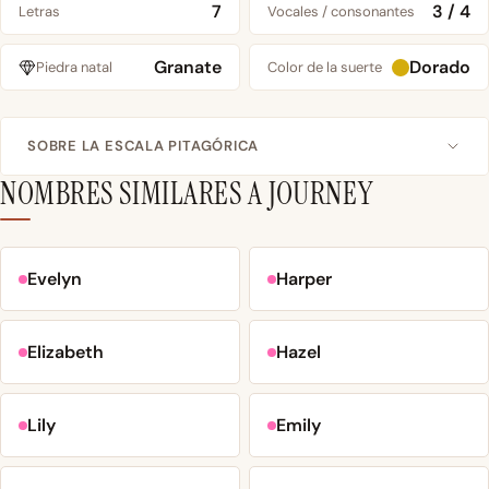
7
3 / 4
Letras
Vocales / consonantes
Granate
Dorado
Piedra natal
Color de la suerte
SOBRE LA ESCALA PITAGÓRICA
NOMBRES SIMILARES A JOURNEY
Evelyn
Harper
Elizabeth
Hazel
Lily
Emily