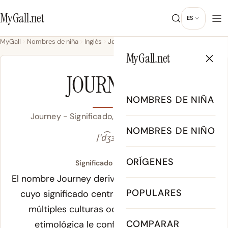
MyGall.net
ES
MyGall
Nombres de niña
Inglés
Journey
MyGall.net
NIÑA
JOURNEY
NOMBRES DE NIÑA
Journey - Significado, Origen & Popularidad
NOMBRES DE NIÑO
/ˈd͡ʒɜɹ.ni/
ORÍGENES
Significado de Journey:
El nombre Journey deriva del anglosajón
justicia
,
POPULARES
cuyo significado central es con presencia en
múltiples culturas occidentales. Esta raíz
COMPARAR
etimológica le confiere al nombre una