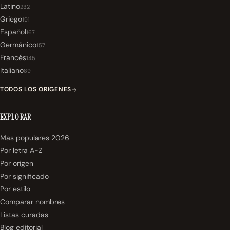
Latino
232
Griego
191
Español
167
Germánico
157
Francés
145
Italiano
89
TODOS LOS ORIGENES
EXPLORAR
Mas populares 2026
Por letra A-Z
Por origen
Por significado
Por estilo
Comparar nombres
Listas curadas
Blog editorial