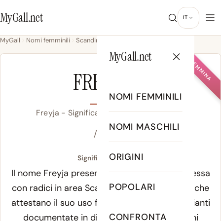
MyGall.net
IT
MyGall
Nomi femminili
Scandinavo
Freyja
MyGall.net
FEMMINA
FREYJA
NOMI FEMMINILI
Freyja - Significato, Origine & Popolarità
NOMI MASCHILI
/ˈfreiː.ja/
ORIGINI
Significato di Freyja:
Il nome Freyja presenta un'etimologia complessa
POPOLARI
con radici in area Scandinavian. Le fonti storiche
attestano il suo uso fin dall'antichità, con varianti
CONFRONTA
documentate in diverse culture e tradizioni