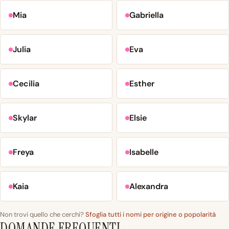
Mia
Gabriella
Julia
Eva
Cecilia
Esther
Skylar
Elsie
Freya
Isabelle
Kaia
Alexandra
Non trovi quello che cerchi?
Sfoglia tutti i nomi per origine o popolarità
DOMANDE FREQUENTI