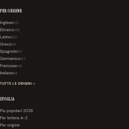
PER ORIGINE
Inglese
672
Ebraico
252
Latino
232
Greco
191
Spagnolo
167
Germanico
157
Francese
145
Italiano
89
TUTTE LE ORIGINI
SFOGLIA
Piu popolari 2026
Per lettera A-Z
Per origine