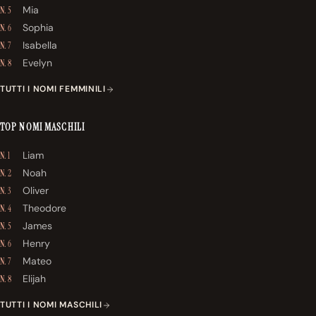
Mia
N. 5
Sophia
N. 6
Isabella
N. 7
Evelyn
N. 8
TUTTI I NOMI FEMMINILI
TOP NOMI MASCHILI
Liam
N. 1
Noah
N. 2
Oliver
N. 3
Theodore
N. 4
James
N. 5
Henry
N. 6
Mateo
N. 7
Elijah
N. 8
TUTTI I NOMI MASCHILI