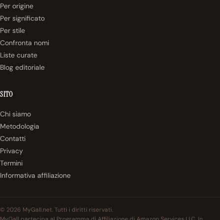
Per origine
Per significato
Per stile
Confronta nomi
Liste curate
Blog editoriale
SITO
Chi siamo
Metodologia
Contatti
Privacy
Termini
Informativa affiliazione
© 2026 MyGall.net. Tutti i diritti riservati.
MyGall partecipa al Programma di Affiliazione di Amazon Services LLC. In