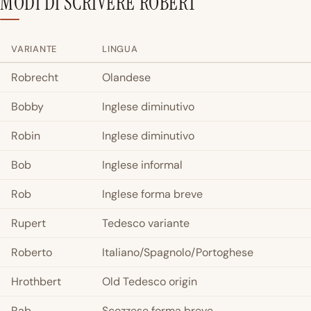
MODI DI SCRIVERE ROBERT
VARIANTE
LINGUA
Robrecht
Olandese
Bobby
Inglese diminutivo
Robin
Inglese diminutivo
Bob
Inglese informal
Rob
Inglese forma breve
Rupert
Tedesco variante
Roberto
Italiano/Spagnolo/Portoghese
Hrothbert
Old Tedesco origin
Rab
Scozzese forma breve