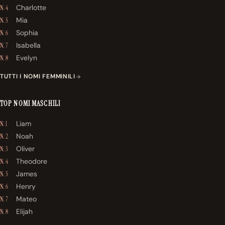
Charlotte
N. 4
Mia
N. 5
Sophia
N. 6
Isabella
N. 7
Evelyn
N. 8
TUTTI I NOMI FEMMINILI
TOP NOMI MASCHILI
Liam
N. 1
Noah
N. 2
Oliver
N. 3
Theodore
N. 4
James
N. 5
Henry
N. 6
Mateo
N. 7
Elijah
N. 8