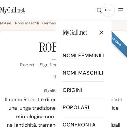
MyGall.net
IT
MyGall
Nomi maschili
Germanico
Robert
MyGall.net
MASCHIO
ROBERT
NOMI FEMMINILI
Robert - Significato, Origine & Popolarità
NOMI MASCHILI
ROB-ert
ORIGINI
Significato di Robert:
Il nome Robert è di origine portoghese e possiede
POPOLARI
una lunga tradizione onomastica. La sua radice
etimologica compare nei testi storici già
CONFRONTA
nell'antichità, tramandata attraverso le principali