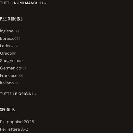
TUTTI I NOMI MASCHILI
PER ORIGINE
Inglese
672
Ebraico
252
Latino
232
Greco
191
Spagnolo
167
Germanico
157
Francese
145
Italiano
89
TUTTE LE ORIGINI
SFOGLIA
Piu popolari 2026
Per lettera A-Z