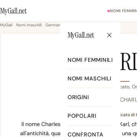
MyGall.net
NOMI FEMMIN
MyGall
Nomi maschili
Germanico
Charles
MyGall.net
CHAR
NOMI FEMMINILI
NOMI MASCHILI
Charles - Significato, O
ORIGINI
CHAR
Significato di 
POPOLARI
Il nome Charles deriva dal portoghese
Karl
, c
all'antichità, quando la radice designava una qua
CONFRONTA