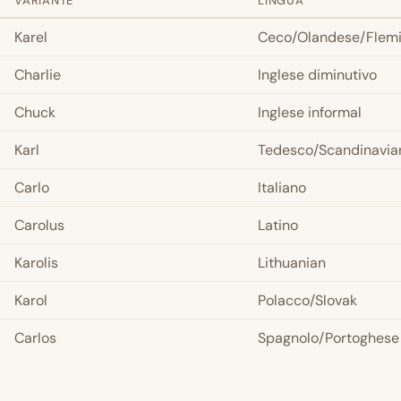
VARIANTE
LINGUA
Karel
Ceco/Olandese/Flem
Charlie
Inglese diminutivo
Chuck
Inglese informal
Karl
Tedesco/Scandinavia
Carlo
Italiano
Carolus
Latino
Karolis
Lithuanian
Karol
Polacco/Slovak
Carlos
Spagnolo/Portoghese