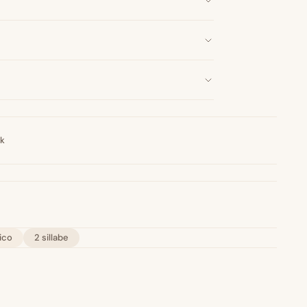
nk
ico
2 sillabe