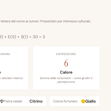
 lettere del nome ai numeri. Presentato per interesse culturale.
3) + E(5) + S(1) = 30 = 3
'ANIMA
ESPRESSIONE
6
e
Calore
i desideri interiori
Somma delle consonanti - come gli altri ti
percepiscono
Citrino
Giallo
Pietra natale
Colore fortunato