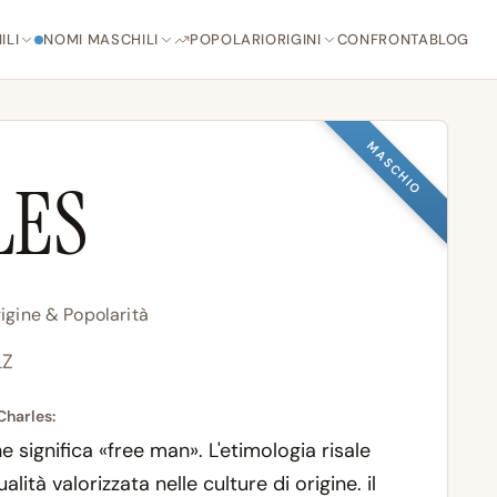
ILI
NOMI MASCHILI
POPOLARI
ORIGINI
CONFRONTA
BLOG
MASCHIO
LES
rigine & Popolarità
LZ
Charles:
he significa «free man». L'etimologia risale
lità valorizzata nelle culture di origine. il