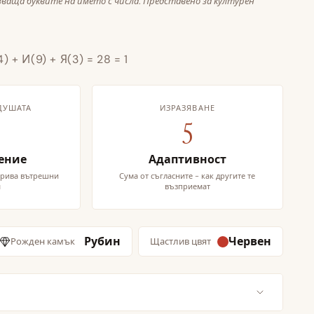
ваща буквите на името с числа. Представено за културен
4) + И(9) + Я(3) = 28 = 1
ДУШАТА
ИЗРАЗЯВАНЕ
5
ение
Адаптивност
зкрива вътрешни
Сума от съгласните - как другите те
я
възприемат
Рубин
Червен
Рожден камък
Щастлив цвят