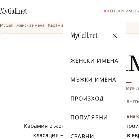
MyGall.net
ЖЕНСКИ ИМЕН
MyGall
Женски имена
Карамия
MyGall.net
КАРА
ЖЕНСКИ ИМЕНА
МЪЖКИ ИМЕНА
Значение на името Карамия,
ПРОИЗХОД
CA-ra-m
Значение на 
ПОПУЛЯРНИ
Карамия е женско ime от германски прои
класация — популярно предимно в ев
СРАВНИ