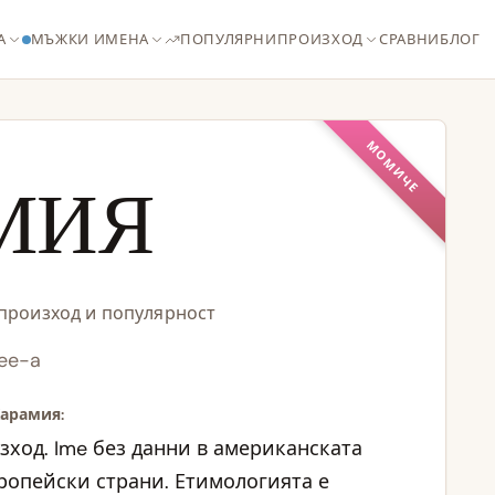
А
МЪЖКИ ИМЕНА
ПОПУЛЯРНИ
ПРОИЗХОД
СРАВНИ
БЛОГ
МОМИЧЕ
МИЯ
 произход и популярност
ee-a
Карамия:
зход. Ime без данни в американската
ропейски страни. Етимологията е