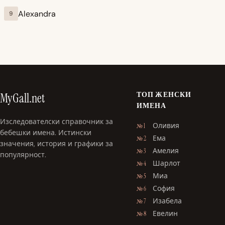
Alexandra
9
ТОП ЖЕНСКИ
MyGall.net
ИМЕНА
Изследователски справочник за
Оливия
№ 1
бебешки имена. Истински
Ема
№ 2
значения, история и графики за
Амелия
№ 3
популярност.
Шарлот
№ 4
Миа
№ 5
София
№ 6
Изабела
№ 7
Евелин
№ 8