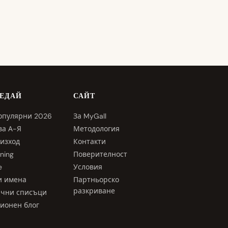
ЛЕДАЙ
САЙТ
опулярни 2026
За MyGall
ва А-Я
Методология
изход
Контакти
ning
Поверителност
e
Условия
и имена
Партньорско
разкриване
ични списъци
ионен блог