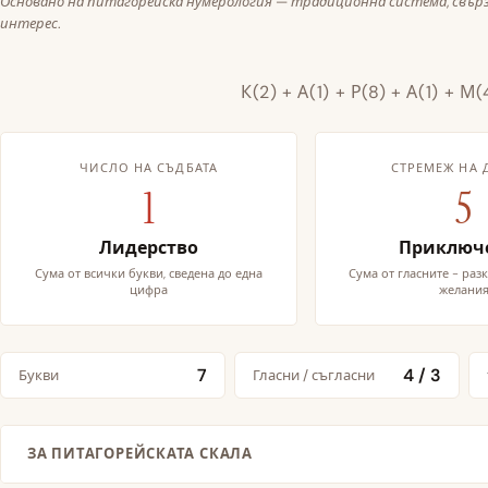
Основано на питагорейска нумерология — традиционна система, свърз
интерес.
К(2) + А(1) + Р(8) + А(1) + М(
ЧИСЛО НА СЪДБАТА
СТРЕМЕЖ НА 
1
5
Лидерство
Приключ
Сума от всички букви, сведена до една
Сума от гласните - ра
цифра
желани
7
4 / 3
Букви
Гласни / съгласни
ЗА ПИТАГОРЕЙСКАТА СКАЛА