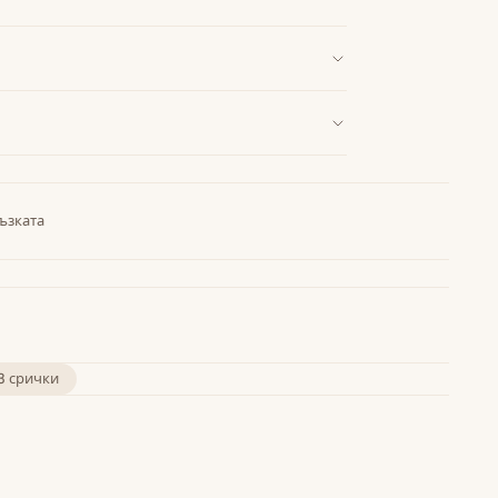
ъзката
3 срички