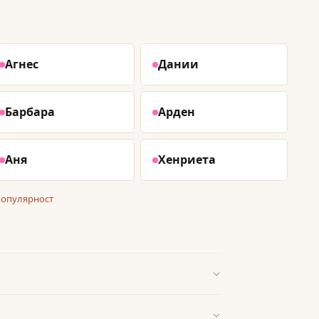
Агнес
Дании
Барбара
Арден
Аня
Хенриета
популярност