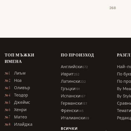
268
ТОП МЪЖКИ
ПО ПРОИЗХОД
РАЗГ
ИМЕНА
Английски
Най-п
672
Лиъм
№ 1
Иврит
По бук
252
Ноа
№ 2
Латински
По про
232
Оливър
№ 3
Гръцки
By Mea
191
Теодор
№ 4
Испански
By Styl
167
Джеймс
№ 5
Германски
Сравн
157
Хенри
№ 6
Френски
Темат
145
Матео
№ 7
Италиански
Редакц
89
Илайджа
№ 8
ВСИЧКИ