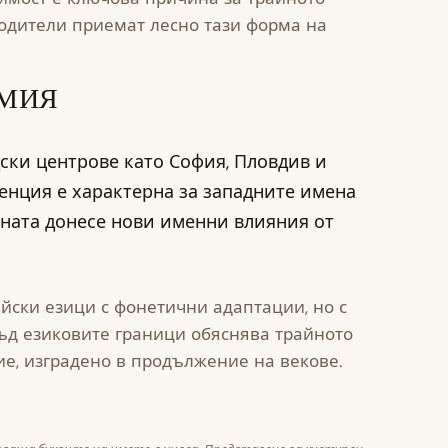
одители приемат лесно тази форма на
АМИЯ
ски центрове като София, Пловдив и
денция е характерна за западните имена
раната донесе нови именни влияния от
йски езици с фонетични адаптации, но с
ъд езиковите граници обяснява трайното
е, изградено в продължение на векове.