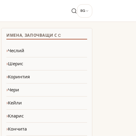
BG
ИМЕНА, ЗАПОЧВАЩИ С C
Чеслий
Шерис
Коринтия
Чери
Кейли
Кларис
Кончита