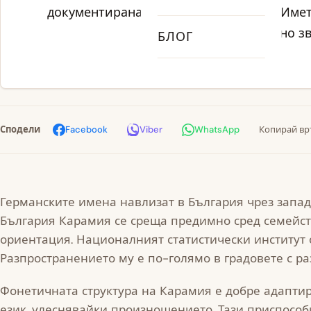
документирана на etymology records. Име
модерно зв
БЛОГ
Сподели
Facebook
Viber
WhatsApp
Копирай вр
Германските имена навлизат в България чрез запа
България Карамия се среща предимно сред семейст
ориентация. Националният статистически институт о
Разпространението му е по-голямо в градовете с р
Фонетичната структура на Карамия е добре адаптир
език, улеснявайки произношението. Тази приспособ