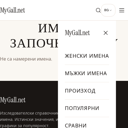
MyGall.net
BG
ИМЕНА,
MyGall.net
ЗАПОЧВАЩИ С У
ЖЕНСКИ ИМЕНА
Не са намерени имена.
МЪЖКИ ИМЕНА
ПРОИЗХОД
MyGall.net
ПОПУЛЯРНИ
Изследователски справочник за бебешки
имена. Истински значения, история и
СРАВНИ
графики за популярност.