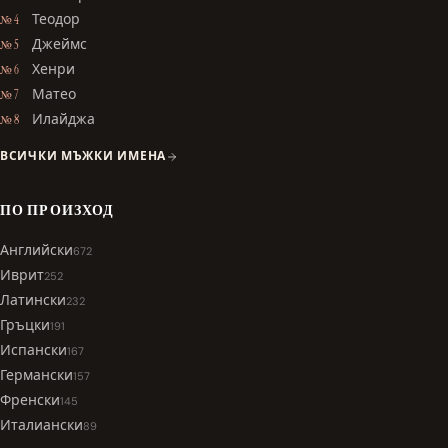
Теодор
№ 4
Джеймс
№ 5
Хенри
№ 6
Матео
№ 7
Илайджа
№ 8
ВСИЧКИ МЪЖКИ ИМЕНА
ПО ПРОИЗХОД
Английски
672
Иврит
252
Латински
232
Гръцки
191
Испански
167
Германски
157
Френски
145
Италиански
89