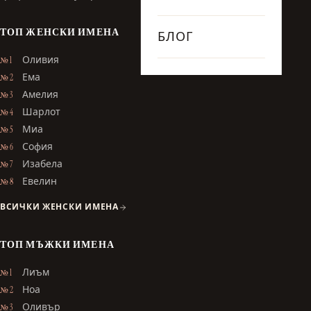
ТОП ЖЕНСКИ ИМЕНА
БЛОГ
Оливия
№ 1
Ема
№ 2
Амелия
№ 3
Шарлот
№ 4
Миа
№ 5
София
№ 6
Изабела
№ 7
Евелин
№ 8
ВСИЧКИ ЖЕНСКИ ИМЕНА
ТОП МЪЖКИ ИМЕНА
Лиъм
№ 1
Ноа
№ 2
Оливър
№ 3