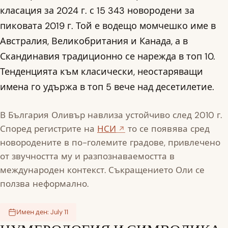
класация за 2024 г. с 15 343 новородени за
пиковата 2019 г. Той е водещо момчешко име в
Австралия, Великобритания и Канада, а в
Скандинавия традиционно се нарежда в топ 10.
Тенденцията към класически, неостаряващи
имена го удържа в топ 5 вече над десетилетие.
В България Оливър навлиза устойчиво след 2010 г.
Според регистрите на
НСИ
то се появява сред
новородените в по-големите градове, привлечено
от звучността му и разпознаваемостта в
международен контекст. Съкращението Оли се
ползва неформално.
Имен ден: July 11