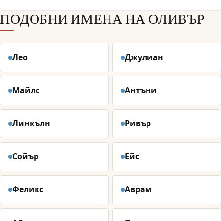
ПОДОБНИ ИМЕНА НА ОЛИВЪР
Лео
Джулиан
Майлс
Антъни
Линкълн
Ривър
Сойър
Ейс
Феликс
Аврам