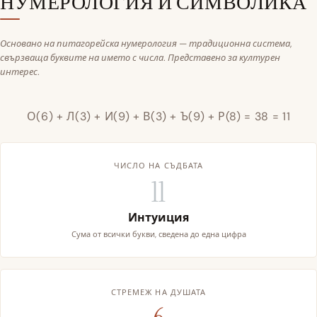
НУМЕРОЛОГИЯ И СИМВОЛИКА
Основано на питагорейска нумерология — традиционна система,
свързваща буквите на името с числа. Представено за културен
интерес.
О(6) + Л(3) + И(9) + В(3) + Ъ(9) + Р(8) = 38 = 11
ЧИСЛО НА СЪДБАТА
11
Интуиция
Сума от всички букви, сведена до една цифра
СТРЕМЕЖ НА ДУШАТА