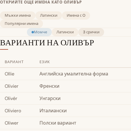
ОТКРИЙТЕ ОЩЕ ИМЕНА КАТО ОЛИВЪР
Мъжки имена
Латински
Имена с O
Популярни имена
Момче
Латински
3 срички
ВАРИАНТИ НА ОЛИВЪР
ВАРИАНТ
ЕЗИК
Ollie
Английска умалителна форма
Olivier
Френски
Olivér
Унгарски
Oliviero
Италиански
Oliwer
Полски вариант