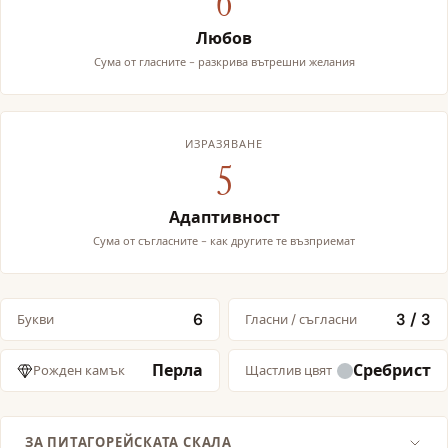
6
Любов
Сума от гласните - разкрива вътрешни желания
ИЗРАЗЯВАНЕ
5
Адаптивност
Сума от съгласните - как другите те възприемат
6
3 / 3
Букви
Гласни / съгласни
Перла
Сребрист
Рожден камък
Щастлив цвят
ЗА ПИТАГОРЕЙСКАТА СКАЛА