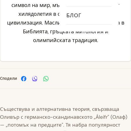
символ на мир, мъдрост и плодородие от
хилядолетия в средиземноморската
БЛОГ
цивилизация. Маслиновият клон фигурира в
Библията, гръцката митология и
олимпийската традиция.
Сподели
Съществува и алтернативна теория, свързваща
Оливър с германско-скандинавското „Áleifr" (Олаф)
— „потомък на предците". Тя набра популярност