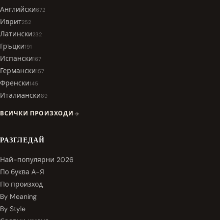
Английски
672
Иврит
252
Латински
232
Гръцки
191
Испански
167
Германски
157
Френски
145
Италиански
89
ВСИЧКИ ПРОИЗХОДИ
РАЗГЛЕДАЙ
Най-популярни 2026
По буква А-Я
По произход
By Meaning
By Style