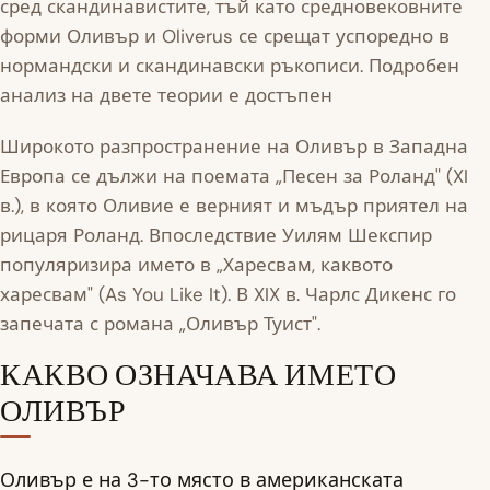
сред скандинавистите, тъй като средновековните
форми Оливър и Oliverus се срещат успоредно в
нормандски и скандинавски ръкописи. Подробен
анализ на двете теории е достъпен
Широкото разпространение на Оливър в Западна
Европа се дължи на поемата „Песен за Роланд" (XI
в.), в която Оливие е верният и мъдър приятел на
рицаря Роланд. Впоследствие Уилям Шекспир
популяризира името в „Харесвам, каквото
харесвам" (As You Like It). В XIX в. Чарлс Дикенс го
запечата с романа „Оливър Туист".
КАКВО ОЗНАЧАВА ИМЕТО
ОЛИВЪР
Оливър е на 3-то място в американската