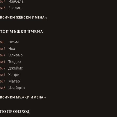
Изабела
№ 7
Евелин
№ 8
ВСИЧКИ ЖЕНСКИ ИМЕНА
ТОП МЪЖКИ ИМЕНА
Лиъм
№ 1
Ноа
№ 2
Оливър
№ 3
Теодор
№ 4
Джеймс
№ 5
Хенри
№ 6
Матео
№ 7
Илайджа
№ 8
ВСИЧКИ МЪЖКИ ИМЕНА
ПО ПРОИЗХОД