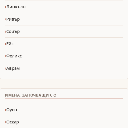
Линкълн
Ривър
Сойър
Ейс
Феликс
Аврам
ИМЕНА, ЗАПОЧВАЩИ С O
Оуен
Оскар