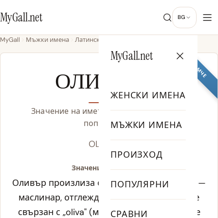
MyGall.net
BG
MyGall
Мъжки имена
Латински
Оливър
MyGall.net
МОМЧЕ
ОЛИВЪР
ЖЕНСКИ ИМЕНА
Значение на името Оливър, произход и
популярност
МЪЖКИ ИМЕНА
OL-ih-ver
ПРОИЗХОД
Значение на Оливър:
Оливър произлиза от латинския „olivarius" —
ПОПУЛЯРНИ
маслинар, отглеждащ маслини. Коренът е
свързан с „oliva" (маслина), а растението е
СРАВНИ