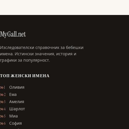
MyGall.net
Изследователски справочник за бебешки
имена. Истински значения, история и
графики за популярност.
ТОП ЖЕНСКИ ИМЕНА
Оливия
№ 1
Ема
№ 2
Амелия
№ 3
Шарлот
№ 4
Миа
№ 5
София
№ 6