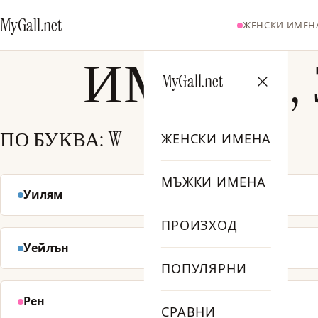
MyGall.net
ЖЕНСКИ ИМЕН
ИМЕНА,
MyGall.net
ПО БУКВА: W
ЖЕНСКИ ИМЕНА
МЪЖКИ ИМЕНА
Уилям
Уайът
№ 10
ПРОИЗХОД
Уейлън
Уестън
№ 65
ПОПУЛЯРНИ
Рен
Уорън
№ 213
СРАВНИ