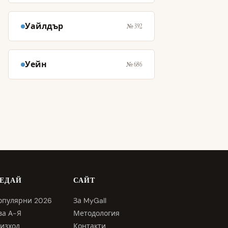
Уайлдър
№ 392
Уейн
№ 686
ЛЕДАЙ
САЙТ
опулярни 2026
За MyGall
ва А-Я
Методология
изход
Контакти