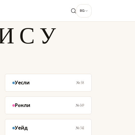
BG
 С У
Уесли
№ 58
Рeнли
№ 149
Уейд
№ 341