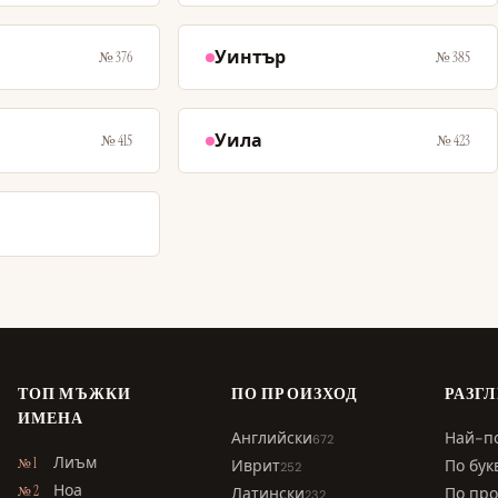
Уинтър
№ 376
№ 385
Уила
№ 415
№ 423
ТОП МЪЖКИ
ПО ПРОИЗХОД
РАЗГ
ИМЕНА
Английски
Най-п
672
Лиъм
№ 1
Иврит
По бук
252
Ноа
№ 2
Латински
По про
232