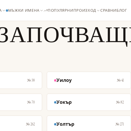
А
МЪЖКИ ИМЕНА
ПОПУЛЯРНИ
ПРОИЗХОД
СРАВНИ
БЛОГ
 ЗАПОЧВАЩИ
Уилоу
№ 38
№ 41
Уокър
№ 70
№ 82
Уолтър
№ 262
№ 271