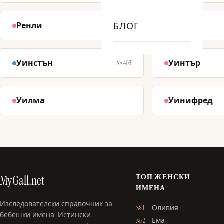
Ренли
БЛОГ
Уелс
№ 354
Уинстън
Уинтър
№ 405
Уилма
Уинифред
ТОП ЖЕНСКИ
MyGall.net
ИМЕНА
Изследователски справочник за
Оливия
№ 1
бебешки имена. Истински
Ема
№ 2