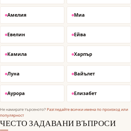
Амелия
Миа
Евелин
Ейва
Камила
Харпър
Луна
Вайълет
Аурора
Елизабет
Не намирате търсеното?
Разгледайте всички имена по произход или
популярност
ЧЕСТО ЗАДАВАНИ ВЪПРОСИ