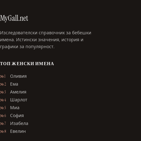
MyGall.net
Изследователски справочник за бебешки
имена. Истински значения, история и
графики за популярност.
ТОП ЖЕНСКИ ИМЕНА
Оливия
№ 1
Ема
№ 2
Амелия
№ 3
Шарлот
№ 4
Миа
№ 5
София
№ 6
Изабела
№ 7
Евелин
№ 8