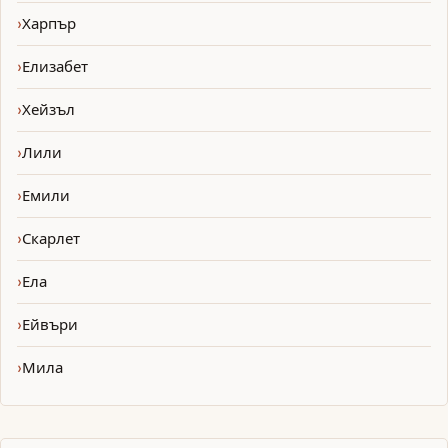
Харпър
Елизабет
Хейзъл
Лили
Емили
Скарлет
Ела
Ейвъри
Мила