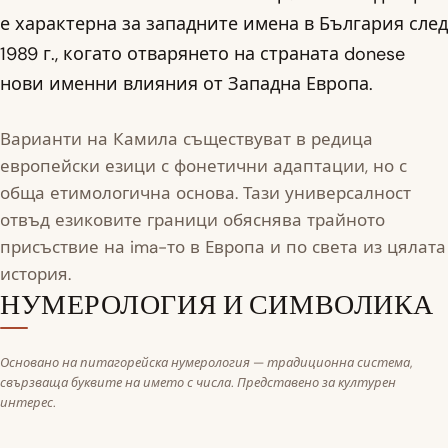
е характерна за западните имена в България след
1989 г., когато отварянето на страната donese
нови именни влияния от Западна Европа.
Варианти на Камила съществуват в редица
европейски езици с фонетични адаптации, но с
обща етимологична основа. Тази универсалност
отвъд езиковите граници обяснява трайното
присъствие на ima-то в Европа и по света из цялата
история.
НУМЕРОЛОГИЯ И СИМВОЛИКА
Основано на питагорейска нумерология — традиционна система,
свързваща буквите на името с числа. Представено за културен
интерес.