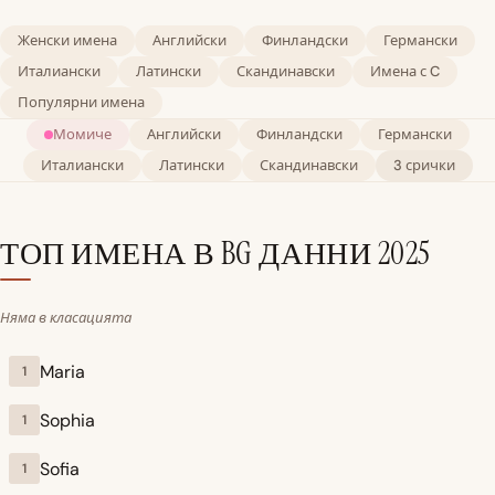
Женски имена
Английски
Финландски
Германски
Италиански
Латински
Скандинавски
Имена с C
Популярни имена
Момиче
Английски
Финландски
Германски
Италиански
Латински
Скандинавски
3 срички
ТОП ИМЕНА В BG
ДАННИ 2025
Няма в класацията
Maria
1
Sophia
1
Sofia
1