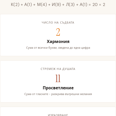
К(2) + А(1) + М(4) + И(9) + Л(3) + А(1) = 20 = 2
ЧИСЛО НА СЪДБАТА
2
Хармония
Сума от всички букви, сведена до една цифра
СТРЕМЕЖ НА ДУШАТА
11
Просветление
Сума от гласните - разкрива вътрешни желания
ИЗРАЗЯВАНЕ