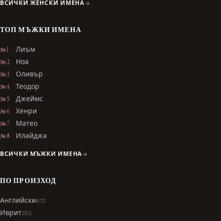
ВСИЧКИ ЖЕНСКИ ИМЕНА
ТОП МЪЖКИ ИМЕНА
Лиъм
№ 1
Ноа
№ 2
Оливър
№ 3
Теодор
№ 4
Джеймс
№ 5
Хенри
№ 6
Матео
№ 7
Илайджа
№ 8
ВСИЧКИ МЪЖКИ ИМЕНА
ПО ПРОИЗХОД
Английски
672
Иврит
252