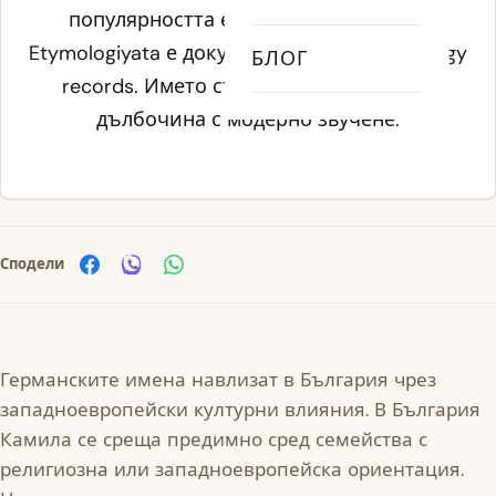
популярността е отбелязан в 2020 г.
Etymologiyata е документирана на etymology
БЛОГ
records. Името съчетава историческа
дълбочина с модерно звучене.
Сподели
Германските имена навлизат в България чрез
западноевропейски културни влияния. В България
Камила се среща предимно сред семейства с
религиозна или западноевропейска ориентация.