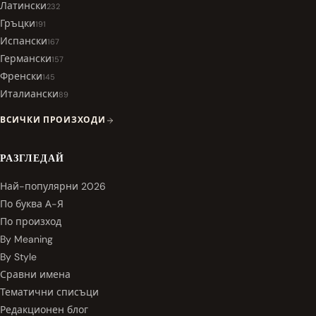
Латински
232
Гръцки
191
Испански
167
Германски
157
Френски
145
Италиански
89
ВСИЧКИ ПРОИЗХОДИ
РАЗГЛЕДАЙ
Най-популярни 2026
По буква А-Я
По произход
By Meaning
By Style
Сравни имена
Тематични списъци
Редакционен блог