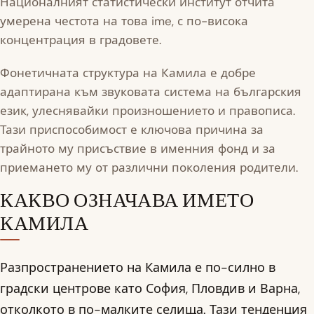
Националният статистически институт отчита
умерена честота на това ime, с по-висока
концентрация в градовете.
Фонетичната структура на Камила е добре
адаптирана към звуковата система на българския
език, улеснявайки произношението и правописа.
Тази приспособимост е ключова причина за
трайното му присъствие в именния фонд и за
приемането му от различни поколения родители.
КАКВО ОЗНАЧАВА ИМЕТО
КАМИЛА
Разпространението на Камила е по-силно в
градски центрове като София, Пловдив и Варна,
отколкото в по-малките селища. Тази тенденция