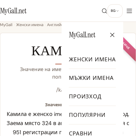
MyGall.net
BG
MyGall
Женски имена
Английски
Камила
MyGall.net
МОМИЧЕ
КАМИЛА
ЖЕНСКИ ИМЕНА
Значение на името Камила, произход и
популярност
МЪЖКИ ИМЕНА
/kə.ˈmɪl.ə/
ПРОИЗХОД
Значение на Камила:
Камила е женско ime от германски произход.
ПОПУЛЯРНИ
Заема място 324 в американската класация с
951 регистрации годишно, като пикът на
СРАВНИ