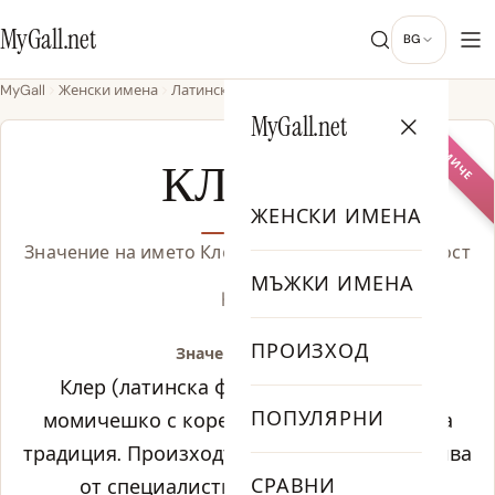
MyGall.net
BG
MyGall
Женски имена
Латински
Клер
MyGall.net
МОМИЧЕ
КЛЕР
ЖЕНСКИ ИМЕНА
Значение на името Клер, произход и популярност
МЪЖКИ ИМЕНА
KLAIR
ПРОИЗХОД
Значение на Клер:
Клер (латинска форма: Клер) е женско
ПОПУЛЯРНИ
момичешко с корени в латински езикова
традиция. Произходът на Клер се проследява
СРАВНИ
от специалистите по историческа