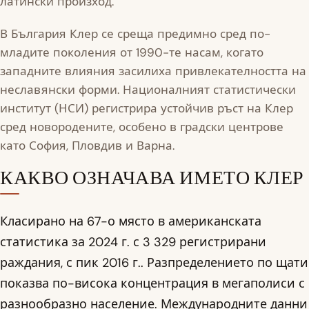
латински произход.
В България Клер се среща предимно сред по-
младите поколения от 1990-те насам, когато
западните влияния засилиха привлекателността на
неславянски форми. Националният статистически
институт (НСИ) регистрира устойчив ръст на Клер
сред новородените, особено в градски центрове
като София, Пловдив и Варна.
КАКВО ОЗНАЧАВА ИМЕТО КЛЕР
Класирано на 67-о място в американската
статистика за 2024 г. с 3 329 регистрирани
раждания, с пик 2016 г.. Разпределението по щати
показва по-висока концентрация в мегаполиси с
разнообразно население. Международните данни