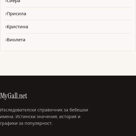
Сиера
Присила
Кристина
Виолета
MyGall.net
Изследователски справочник за бебешки
имена. Истински значения, история и
графики за популярност.