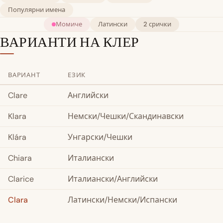
Популярни имена
Момиче
Латински
2 срички
ВАРИАНТИ НА КЛЕР
ВАРИАНТ
ЕЗИК
Clare
Английски
Klara
Немски/Чешки/Скандинавски
Klára
Унгарски/Чешки
Chiara
Италиански
Clarice
Италиански/Английски
Clara
Латински/Немски/Испански