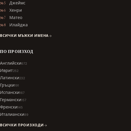
Джеймс
№ 5
Хенри
№ 6
Матео
№ 7
Илайджа
№ 8
ВСИЧКИ МЪЖКИ ИМЕНА
ПО ПРОИЗХОД
Английски
672
Иврит
252
Латински
232
Гръцки
191
Испански
167
Германски
157
Френски
145
Италиански
89
ВСИЧКИ ПРОИЗХОДИ