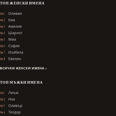
ТОП ЖЕНСКИ ИМЕНА
Оливия
№ 1
Ема
№ 2
Амелия
№ 3
Шарлот
№ 4
Миа
№ 5
София
№ 6
Изабела
№ 7
Евелин
№ 8
ВСИЧКИ ЖЕНСКИ ИМЕНА
ТОП МЪЖКИ ИМЕНА
Лиъм
№ 1
Ноа
№ 2
Оливър
№ 3
Теодор
№ 4