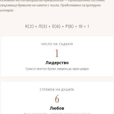
Основано на питагорейска нумерология — традиционна система,
свързваща буквите на името с числа. Представено за културен
интерес.
К(2) + Л(3) + Е(6) + Р(8) = 19 = 1
ЧИСЛО НА СЪДБАТА
1
Лидерство
Сума от всички букви, сведена до една цифра
СТРЕМЕЖ НА ДУШАТА
6
Любов