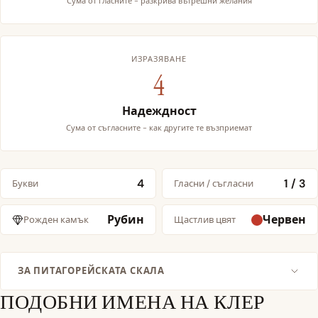
Сума от гласните - разкрива вътрешни желания
ИЗРАЗЯВАНЕ
4
Надеждност
Сума от съгласните - как другите те възприемат
4
1 / 3
Букви
Гласни / съгласни
Рубин
Червен
Рожден камък
Щастлив цвят
ЗА ПИТАГОРЕЙСКАТА СКАЛА
ПОДОБНИ ИМЕНА НА КЛЕР