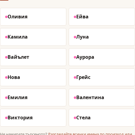
Оливия
Ейва
Камила
Луна
Вайълет
Аурора
Нова
Грейс
Емилия
Валентина
Виктория
Стела
Не намирате търсеното?
Разгледайте всички имена по произход или