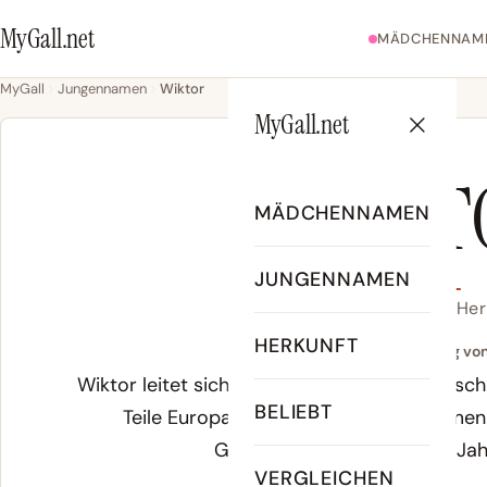
MyGall.net
MÄDCHENNAM
MyGall
Jungennamen
Wiktor
MyGall.net
WIKT
MÄDCHENNAMEN
JUNGENNAMEN
Wiktor - Bedeutung, Her
HERKUNFT
Bedeutung von
Wiktor leitet sich vom lateinischen Sprachsc
BELIEBT
Teile Europas prägte. Lateinische Namen
Gelehrtenwesen bis ins 18. Ja
VERGLEICHEN