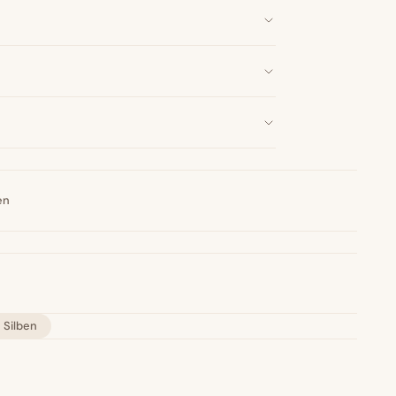
en
 Silben