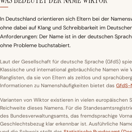
WAS BEDEUTET DER NAME WIKTOR
In Deutschland orientieren sich Eltern bei der Namen
ohne dabei auf Klang und Schreibbarkeit im Deutschen z
Anforderungen: Der Name ist in der deutschen Sprach
ohne Probleme buchstabiert.
Laut der Gesellschaft für deutsche Sprache (GfdS) spie
Klassische und international gebräuchliche Namen wie Wi
Ranglisten, da sie von Eltern als zeitlos und sprachüb
Informationen zu Namenshäufigkeiten bietet das
GfdS-
Varianten von Wiktor existieren in vielen europäischen S
Reichweite dieses Namens. Für die Standesamtsregistrie
des Bundesverwaltungsamts, das fremdsprachige Vornam
Geschlechtsbezug klar erkennbar ist. Ausführliche Name
und die Schweiz stellt das
Statistische Bundesamt (Des