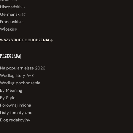
Hiszpański
167
Germański
157
Francuski
145
Włoski
89
WSZYSTKIE POCHODZENIA
PRZEGLADAJ
Najpopularniejsze 2026
Wedlug litery A-Z
Wedlug pochodzenia
By Meaning
By Style
Porownaj imiona
Listy tematyczne
Blog redakcyjny