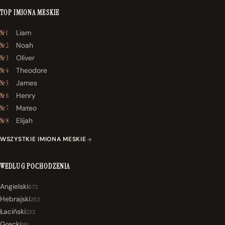
TOP IMIONA MESKIE
Liam
Nr 1
Noah
Nr 2
Oliver
Nr 3
Theodore
Nr 4
James
Nr 5
Henry
Nr 6
Mateo
Nr 7
Elijah
Nr 8
WSZYSTKIE IMIONA MESKIE
WEDLUG POCHODZENIA
Angielski
672
Hebrajski
252
Łaciński
232
Grecki
191