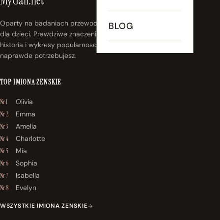
MyGall.net
Oparty na badaniach przewodnik po imionach
BLOG
dla dzieci. Prawdziwe znaczenia, prawdziwa
historia i wykresy popularnosci, ktorych
naprawde potrzebujesz.
TOP IMIONA ZENSKIE
Olivia
Nr 1
Emma
Nr 2
Amelia
Nr 3
Charlotte
Nr 4
Mia
Nr 5
Sophia
Nr 6
Isabella
Nr 7
Evelyn
Nr 8
WSZYSTKIE IMIONA ZENSKIE