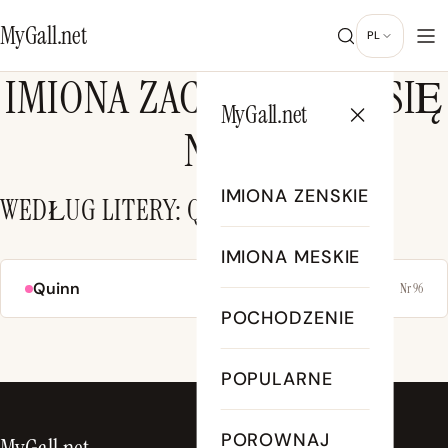
MyGall.net
PL
IMIONA ZACZYNAJĄCE SIĘ
MyGall.net
NA Q
IMIONA ZENSKIE
WEDŁUG LITERY: Q
IMIONA MESKIE
Quinn
Nr 96
POCHODZENIE
POPULARNE
POROWNAJ