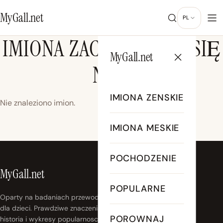
MyGall.net
PL
IMIONA ZACZYNAJĄCE SIĘ
MyGall.net
NA Y
IMIONA ZENSKIE
Nie znaleziono imion.
IMIONA MESKIE
POCHODZENIE
MyGall.net
POPULARNE
Oparty na badaniach przewodnik po imionach
dla dzieci. Prawdziwe znaczenia, prawdziwa
POROWNAJ
historia i wykresy popularnosci, ktorych