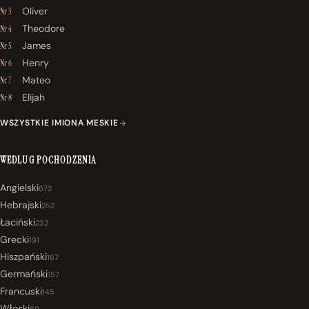
Oliver
Nr 3
Theodore
Nr 4
James
Nr 5
Henry
Nr 6
Mateo
Nr 7
Elijah
Nr 8
WSZYSTKIE IMIONA MESKIE
WEDLUG POCHODZENIA
Angielski
672
Hebrajski
252
Łaciński
232
Grecki
191
Hiszpański
167
Germański
157
Francuski
145
Włoski