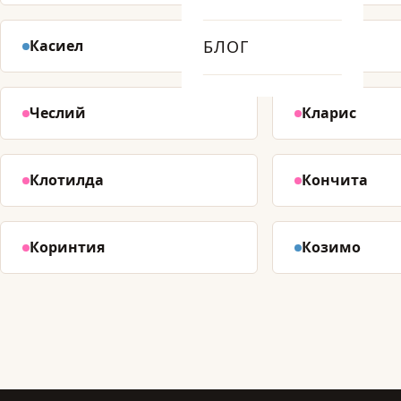
Касиел
БЛОГ
Джем
Чеслий
Кларис
Клотилда
Кончита
Коринтия
Козимо