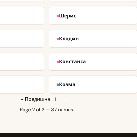
Шерис
Клодин
Констанса
Козма
« Предишна
1
2
Page 2 of 2 — 87 names