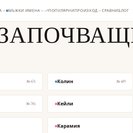
А
МЪЖКИ ИМЕНА
ПОПУЛЯРНИ
ПРОИЗХОД
СРАВНИ
БЛОГ
 ЗАПОЧВАЩИ
Колин
№ 476
№ 489
Кейли
№ 784
Карамия