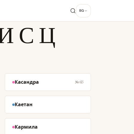
BG
 С Ц
Касандра
№ 613
Каетан
Кармила