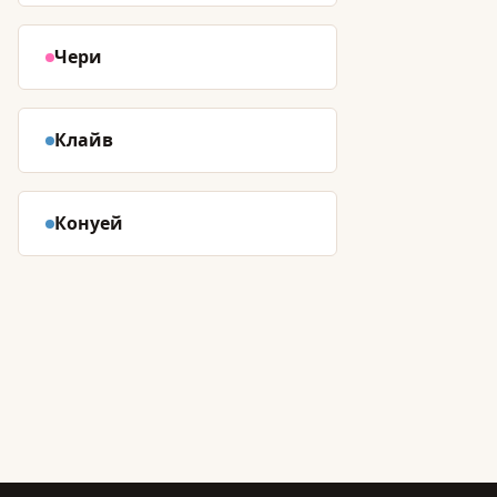
Чери
Клайв
Конуей