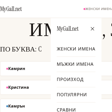
MyGall.net
ЖЕНСКИ ИМЕН
ИМЕНА,
MyGall.net
ПО БУКВА: C
ЖЕНСКИ ИМЕНА
МЪЖКИ ИМЕНА
Камрин
Касиди
№ 454
ПРОИЗХОД
Кристина
Челси
№ 704
ПОПУЛЯРНИ
Камрън
Канаан
СРАВНИ