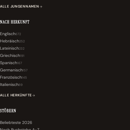
ALLE JUNGENNAMEN
NACH HERKUNFT
Englisch
672
Hebräisch
252
Lateinisch
232
Griechisch
191
Spanisch
167
Germanisch
157
Französisch
145
Italienisch
89
ALLE HERKÜNFTE
STÖBERN
Beliebteste 2026
Nach Buchstabe A-Z