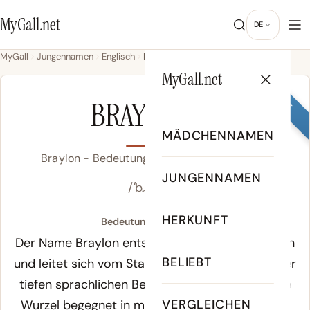
MyGall.net
DE
MyGall
Jungennamen
Englisch
Braylon
MyGall.net
JUNGE
BRAYLON
MÄDCHENNAMEN
Braylon - Bedeutung, Herkunft & Beliebtheit
JUNGENNAMEN
/ˈbɹeɪ.lən/
HERKUNFT
Bedeutung von Braylon:
Der Name Braylon entstammt dem Altenglischen
BELIEBT
und leitet sich vom Stamm
braylon
ab, was „einer
tiefen sprachlichen Bedeutung“ bedeutet. Diese
VERGLEICHEN
Wurzel begegnet in mittelalterlichen englischen