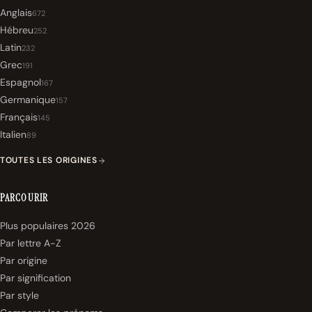
Anglais
672
Hébreu
252
Latin
232
Grec
191
Espagnol
167
Germanique
157
Français
145
Italien
89
TOUTES LES ORIGINES
PARCOURIR
Plus populaires 2026
Par lettre A-Z
Par origine
Par signification
Par style