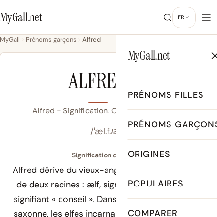
MyGall.net
FR
MyGall
Prénoms garçons
Alfred
MyGall.net
GARÇON
ALFRED
PRÉNOMS FILLES
Alfred - Signification, Origine & Popularité
PRÉNOMS GARÇON
/ˈæl.fɹəd/
ORIGINES
Signification de Alfred :
Alfred dérive du vieux-anglais
Ælfræd
, composé
POPULAIRES
de deux racines :
ælf
, signifiant « elfe », et
ræd
,
signifiant « conseil ». Dans la cosmologie anglo-
COMPARER
saxonne, les elfes incarnaient sagesse et forces