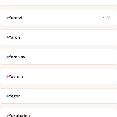
Yaretzi
N° 795
Yaron
Yaroslav
Yasmin
Yegor
Yekaterina