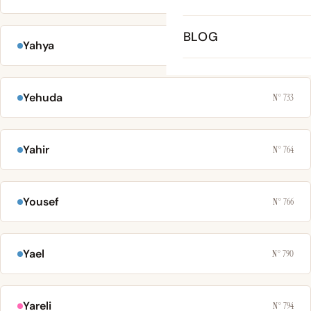
BLOG
Yahya
N° 706
Yehuda
N° 733
Yahir
N° 764
Yousef
N° 766
Yael
N° 790
Yareli
N° 794