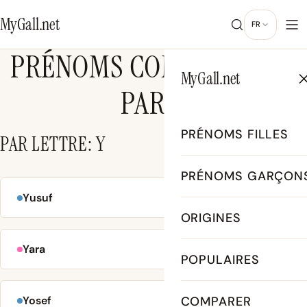
MyGall.net
FR
PRÉNOMS COMMENÇANT
MyGall.net
PAR Y
PRÉNOMS FILLES
PAR LETTRE: Y
PRÉNOMS GARÇON
Yusuf
N° 475
ORIGINES
Yara
N° 578
POPULAIRES
Yosef
COMPARER
N° 611