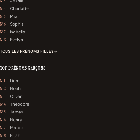
Amelia
N° 3
Charlotte
N° 4
Mia
N° 5
Sophia
N° 6
Isabella
N° 7
Evelyn
N° 8
TOUS LES PRÉNOMS FILLES
TOP PRÉNOMS GARÇONS
Liam
N° 1
Noah
N° 2
Oliver
N° 3
Theodore
N° 4
James
N° 5
Henry
N° 6
Mateo
N° 7
Elijah
N° 8