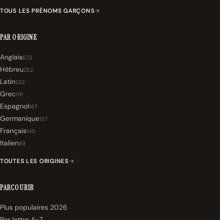
TOUS LES PRÉNOMS GARÇONS
PAR ORIGINE
Anglais
672
Hébreu
252
Latin
232
Grec
191
Espagnol
167
Germanique
157
Français
145
Italien
89
TOUTES LES ORIGINES
PARCOURIR
Plus populaires 2026
Par lettre A-Z