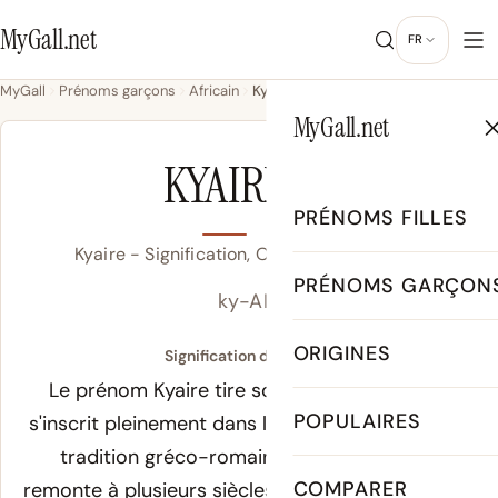
MyGall.net
FR
MyGall
Prénoms garçons
Africain
Kyaire
MyGall.net
GARÇON
KYAIRE
PRÉNOMS FILLES
Kyaire - Signification, Origine & Popularité
PRÉNOMS GARÇON
ky-AIR
ORIGINES
Signification de Kyaire :
Le prénom Kyaire tire son origine du latin et
POPULAIRES
s'inscrit pleinement dans l'héritage culturel de la
tradition gréco-romaine. Son étymologie
COMPARER
remonte à plusieurs siècles, et les spécialistes en