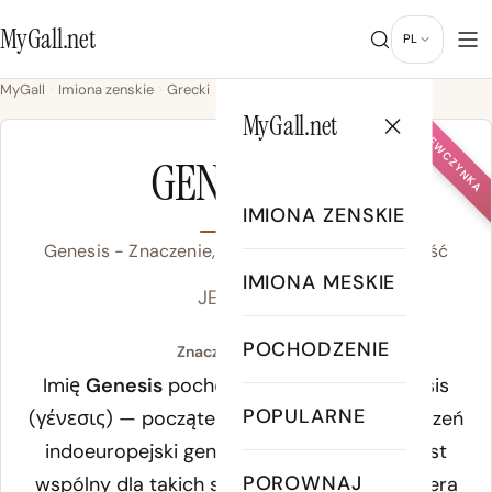
MyGall.net
PL
MyGall
Imiona zenskie
Grecki
Genesis
MyGall.net
DZIEWCZYNKA
GENESIS
IMIONA ZENSKIE
Genesis - Znaczenie, Pochodzenie & Popularność
IMIONA MESKIE
JEN-ih-sis
POCHODZENIE
Znaczenie Genesis:
Imię
Genesis
pochodzi od greckiego
génesis
POPULARNE
(γένεσις) — początek, źródło, stworzenie. Rdzeń
indoeuropejski
gen-
oznacza rodzić się i jest
POROWNAJ
wspólny dla takich słów jak genealogia, genera