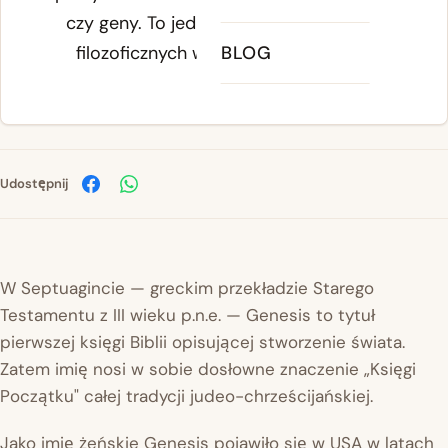
czy geny. To jedno z najstarszych słów
filozoficznych w kulturze zachodniej.
BLOG
Udostępnij
W Septuagincie — greckim przekładzie Starego
Testamentu z III wieku p.n.e. — Genesis to tytuł
pierwszej księgi Biblii opisującej stworzenie świata.
Zatem imię nosi w sobie dosłowne znaczenie „Księgi
Początku" całej tradycji judeo-chrześcijańskiej.
Jako imię żeńskie Genesis pojawiło się w USA w latach