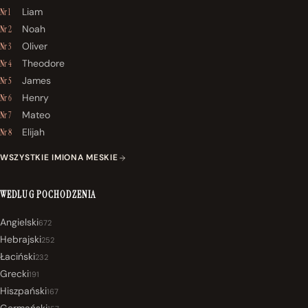
Liam
Nr 1
Noah
Nr 2
Oliver
Nr 3
Theodore
Nr 4
James
Nr 5
Henry
Nr 6
Mateo
Nr 7
Elijah
Nr 8
WSZYSTKIE IMIONA MESKIE
WEDLUG POCHODZENIA
Angielski
672
Hebrajski
252
Łaciński
232
Grecki
191
Hiszpański
167