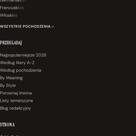
Germański
157
Francuski
145
Włoski
89
WSZYSTKIE POCHODZENIA
PRZEGLADAJ
Najpopularniejsze 2026
Wedlug litery A-Z
Wedlug pochodzenia
By Meaning
By Style
Porownaj imiona
Listy tematyczne
Blog redakcyjny
STRONA