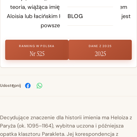
teoria, wiążąca imię z prowansalskim imieniem
Aloisia lub łacińskim Heloise; żadna z nich nie jest
BLOG
powszechnie przyjęta.
RANKING W POLSKA
DANE Z 2025
Nr 525
2025
Udostępnij
Decydujące znaczenie dla historii imienia ma Heloiza z
Paryża (ok. 1095–1164), wybitna uczona i późniejsza
opatka klasztoru Parakleta. Jej korespondencja z