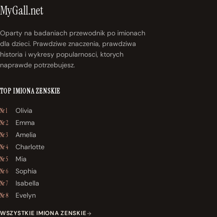
MyGall.net
Oparty na badaniach przewodnik po imionach
dla dzieci. Prawdziwe znaczenia, prawdziwa
historia i wykresy popularnosci, ktorych
naprawde potrzebujesz.
TOP IMIONA ZENSKIE
Olivia
Nr 1
Emma
Nr 2
Amelia
Nr 3
Charlotte
Nr 4
Mia
Nr 5
Sophia
Nr 6
Isabella
Nr 7
Evelyn
Nr 8
WSZYSTKIE IMIONA ZENSKIE