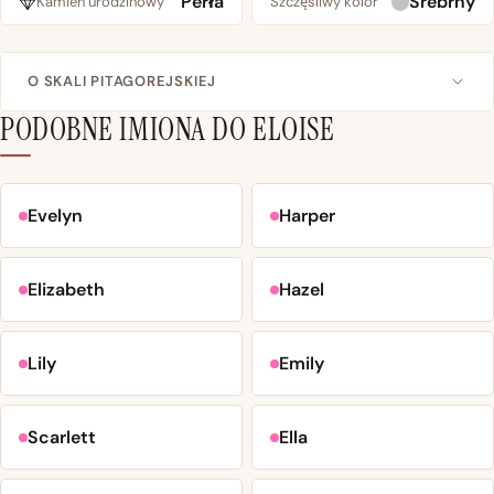
Perła
Srebrny
Kamień urodzinowy
Szczęśliwy kolor
O SKALI PITAGOREJSKIEJ
PODOBNE IMIONA DO ELOISE
Evelyn
Harper
Elizabeth
Hazel
Lily
Emily
Scarlett
Ella