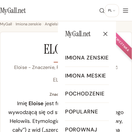
MyGall.net
PL
MyGall
Imiona zenskie
Angielski
Eloise
MyGall.net
DZIEWCZYNKA
ELOISE
IMIONA ZENSKIE
Eloise - Znaczenie, Pochodzenie & Popularność
IMIONA MESKIE
EL-oh-eez
POCHODZENIE
Znaczenie Eloise:
Imię
Eloise
jest francuską formą Heloizy,
POPULARNE
wywodzącą się od staro-wysoko-niemieckiego
Helowiïs
. Etymologia łączy rdzeń
heil
(„zdrowy,
POROWNAJ
cały‟) z
wid
(„szeroki‟). Istnieje alternatywna