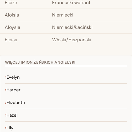
Eloize
Francuski wariant
Aloisia
Niemiecki
Aloysia
Niemiecki/Łaciński
Eloisa
Włoski/Hiszpański
WIĘCEJ IMION ŻEŃSKICH ANGIELSKI
Evelyn
Harper
Elizabeth
Hazel
Lily