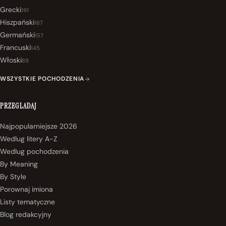
Grecki
191
Hiszpański
167
Germański
157
Francuski
145
Włoski
89
WSZYSTKIE POCHODZENIA
PRZEGLADAJ
Najpopularniejsze 2026
Wedlug litery A-Z
Wedlug pochodzenia
By Meaning
By Style
Porownaj imiona
Listy tematyczne
Blog redakcyjny